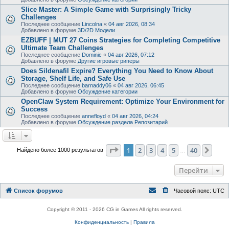
Slice Master: A Simple Game with Surprisingly Tricky
Challenges
Последнее сообщение
Lincolna
«
04 авг 2026, 08:34
Добавлено в форуме
3D/2D Модели
EZBUFF | MUT 27 Coins Strategies for Completing Competitive
Ultimate Team Challenges
Последнее сообщение
Dominic
«
04 авг 2026, 07:12
Добавлено в форуме
Другие игровые риперы
Does Sildenafil Expire? Everything You Need to Know About
Storage, Shelf Life, and Safe Use
Последнее сообщение
barnaddy06
«
04 авг 2026, 06:45
Добавлено в форуме
Обсуждение категории
OpenClaw System Requirement: Optimize Your Environment for
Success
Последнее сообщение
annefloyd
«
04 авг 2026, 04:24
Добавлено в форуме
Обсуждение раздела Репозитарий
Страница
1
из
40
1
2
3
4
5
40
След
Найдено более 1000 результатов
…
Перейти
Список форумов
Часовой пояс:
UTC
Copyright © 2011 - 2026 CG in Games All rights reserved.
Конфиденциальность
|
Правила