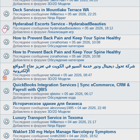
Добавлено в форуме
3D/2D Модели
Deck Services in Mountlake Terrace WA
Последнее сообщение
Williamso
«
05 авг 2026, 22:25
Добавлено в форуме
Ninja Ripper
Hyderabad Escorts Service - HyderabadBeauties
Последнее сообщение
hyderabadbeautiess
«
05 авг 2026, 18:12
Добавлено в форуме
Локализация игр
How to Prevent Back Pain and Keep Your Spine Healthy
Последнее сообщение
zorathomas
«
05 авг 2026, 10:08
Добавлено в форуме
Обсуждение категории
How to Prevent Back Pain and Keep Your Spine Healthy
Последнее сообщение
zorathomas
«
05 авг 2026, 10:08
Добавлено в форуме
Обсуждение категории
شركة تحول ديجيتال ودور خدمة السيو في الكويت في تعزيز نجاح المواقع
الإلكترونية
Последнее сообщение
tahwal
«
05 авг 2026, 08:47
Добавлено в форуме
3D/2D Модели
QuickBooks Integration Services | Sync eCommerce, CRM &
Payroll with QBIS
Последнее сообщение
qbisinc
«
05 авг 2026, 06:17
Добавлено в форуме
Обсуждение кода
Историческое здание для бизнеса
Последнее сообщение
alexsnowy1985
«
04 авг 2026, 22:48
Добавлено в форуме
3D/2D Модели
Luxury Transport Service in Texoma
Последнее сообщение
Williamso
«
04 авг 2026, 21:17
Добавлено в форуме
Ninja Ripper
Waklert 150 mg Helps Manage Narcolepsy Symptoms
Последнее сообщение
smith2000
«
04 авг 2026, 18:52
Добавлено в форуме
Обсуждение категории