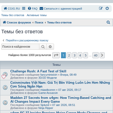
СGIG.RU
FAQ
Связаться с администрацией
Темы без ответов
Активные темы
П
Список форумов
Поиск
Темы без ответов
о
Темы без ответов
и
Перейти к расширенному поиску
с
Поиск
Расширенный поиск
к
Страница
1
из
40
1
2
3
4
5
40
След
Найдено более 1000 результатов
…
Темы
Challenge Rush: A Fast Test of Skill
Последнее сообщение
fancyminiskirt
«
Вчера, 08:49
Добавлено в форуме
3D/2D Модели
Coinminutes Việt Nam: Giá Trị Bền Vững Luôn Lớn Hơn Những
Cơn Sóng Ngắn Hạn
Последнее сообщение
miawilsonnn
«
07 авг 2026, 09:17
Добавлено в форуме
Game Assassin
Madden 27 Secrets from u4gm: How Timing-Based Catching and
AI Changes Impact Every Game
Последнее сообщение
Sjolund
«
07 авг 2026, 08:51
Добавлено в форуме
Ninja Ripper
u4gm FC 27 Insider Preview: Major Career Mode Changes and