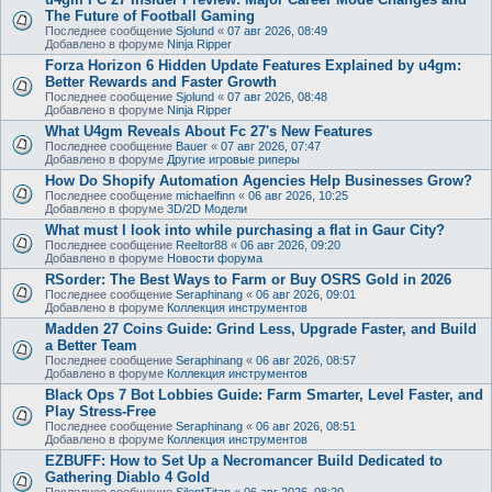
The Future of Football Gaming
Последнее сообщение
Sjolund
«
07 авг 2026, 08:49
Добавлено в форуме
Ninja Ripper
Forza Horizon 6 Hidden Update Features Explained by u4gm:
Better Rewards and Faster Growth
Последнее сообщение
Sjolund
«
07 авг 2026, 08:48
Добавлено в форуме
Ninja Ripper
What U4gm Reveals About Fc 27's New Features
Последнее сообщение
Bauer
«
07 авг 2026, 07:47
Добавлено в форуме
Другие игровые риперы
How Do Shopify Automation Agencies Help Businesses Grow?
Последнее сообщение
michaelfinn
«
06 авг 2026, 10:25
Добавлено в форуме
3D/2D Модели
What must I look into while purchasing a flat in Gaur City?
Последнее сообщение
Reeltor88
«
06 авг 2026, 09:20
Добавлено в форуме
Новости форума
RSorder: The Best Ways to Farm or Buy OSRS Gold in 2026
Последнее сообщение
Seraphinang
«
06 авг 2026, 09:01
Добавлено в форуме
Коллекция инструментов
Madden 27 Coins Guide: Grind Less, Upgrade Faster, and Build
a Better Team
Последнее сообщение
Seraphinang
«
06 авг 2026, 08:57
Добавлено в форуме
Коллекция инструментов
Black Ops 7 Bot Lobbies Guide: Farm Smarter, Level Faster, and
Play Stress-Free
Последнее сообщение
Seraphinang
«
06 авг 2026, 08:51
Добавлено в форуме
Коллекция инструментов
EZBUFF: How to Set Up a Necromancer Build Dedicated to
Gathering Diablo 4 Gold
Последнее сообщение
SilentTitan
«
06 авг 2026, 08:20