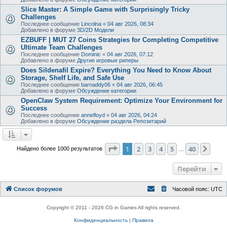
Slice Master: A Simple Game with Surprisingly Tricky
Challenges
Последнее сообщение
Lincolna
«
04 авг 2026, 08:34
Добавлено в форуме
3D/2D Модели
EZBUFF | MUT 27 Coins Strategies for Completing Competitive
Ultimate Team Challenges
Последнее сообщение
Dominic
«
04 авг 2026, 07:12
Добавлено в форуме
Другие игровые риперы
Does Sildenafil Expire? Everything You Need to Know About
Storage, Shelf Life, and Safe Use
Последнее сообщение
barnaddy06
«
04 авг 2026, 06:45
Добавлено в форуме
Обсуждение категории
OpenClaw System Requirement: Optimize Your Environment for
Success
Последнее сообщение
annefloyd
«
04 авг 2026, 04:24
Добавлено в форуме
Обсуждение раздела Репозитарий
Страница
1
из
40
1
2
3
4
5
40
След
Найдено более 1000 результатов
…
Перейти
Список форумов
Часовой пояс:
UTC
Copyright © 2011 - 2026 CG in Games All rights reserved.
Конфиденциальность
|
Правила