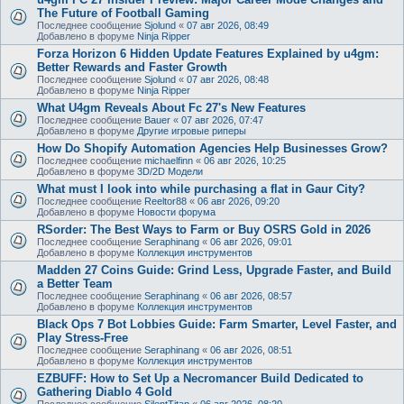
The Future of Football Gaming
Последнее сообщение
Sjolund
«
07 авг 2026, 08:49
Добавлено в форуме
Ninja Ripper
Forza Horizon 6 Hidden Update Features Explained by u4gm:
Better Rewards and Faster Growth
Последнее сообщение
Sjolund
«
07 авг 2026, 08:48
Добавлено в форуме
Ninja Ripper
What U4gm Reveals About Fc 27's New Features
Последнее сообщение
Bauer
«
07 авг 2026, 07:47
Добавлено в форуме
Другие игровые риперы
How Do Shopify Automation Agencies Help Businesses Grow?
Последнее сообщение
michaelfinn
«
06 авг 2026, 10:25
Добавлено в форуме
3D/2D Модели
What must I look into while purchasing a flat in Gaur City?
Последнее сообщение
Reeltor88
«
06 авг 2026, 09:20
Добавлено в форуме
Новости форума
RSorder: The Best Ways to Farm or Buy OSRS Gold in 2026
Последнее сообщение
Seraphinang
«
06 авг 2026, 09:01
Добавлено в форуме
Коллекция инструментов
Madden 27 Coins Guide: Grind Less, Upgrade Faster, and Build
a Better Team
Последнее сообщение
Seraphinang
«
06 авг 2026, 08:57
Добавлено в форуме
Коллекция инструментов
Black Ops 7 Bot Lobbies Guide: Farm Smarter, Level Faster, and
Play Stress-Free
Последнее сообщение
Seraphinang
«
06 авг 2026, 08:51
Добавлено в форуме
Коллекция инструментов
EZBUFF: How to Set Up a Necromancer Build Dedicated to
Gathering Diablo 4 Gold
Последнее сообщение
SilentTitan
«
06 авг 2026, 08:20