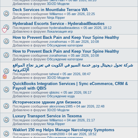
Добавлено в форуме
3D/2D Модели
Deck Services in Mountlake Terrace WA
Последнее сообщение
Williamso
«
05 авг 2026, 22:25
Добавлено в форуме
Ninja Ripper
Hyderabad Escorts Service - HyderabadBeauties
Последнее сообщение
hyderabadbeautiess
«
05 авг 2026, 18:12
Добавлено в форуме
Локализация игр
How to Prevent Back Pain and Keep Your Spine Healthy
Последнее сообщение
zorathomas
«
05 авг 2026, 10:08
Добавлено в форуме
Обсуждение категории
How to Prevent Back Pain and Keep Your Spine Healthy
Последнее сообщение
zorathomas
«
05 авг 2026, 10:08
Добавлено в форуме
Обсуждение категории
شركة تحول ديجيتال ودور خدمة السيو في الكويت في تعزيز نجاح المواقع
الإلكترونية
Последнее сообщение
tahwal
«
05 авг 2026, 08:47
Добавлено в форуме
3D/2D Модели
QuickBooks Integration Services | Sync eCommerce, CRM &
Payroll with QBIS
Последнее сообщение
qbisinc
«
05 авг 2026, 06:17
Добавлено в форуме
Обсуждение кода
Историческое здание для бизнеса
Последнее сообщение
alexsnowy1985
«
04 авг 2026, 22:48
Добавлено в форуме
3D/2D Модели
Luxury Transport Service in Texoma
Последнее сообщение
Williamso
«
04 авг 2026, 21:17
Добавлено в форуме
Ninja Ripper
Waklert 150 mg Helps Manage Narcolepsy Symptoms
Последнее сообщение
smith2000
«
04 авг 2026, 18:52
Добавлено в форуме
Обсуждение категории