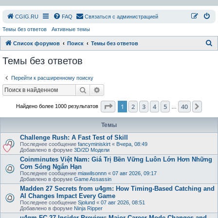
СGIG.RU
FAQ
Связаться с администрацией
Темы без ответов
Активные темы
П
Список форумов
Поиск
Темы без ответов
о
Темы без ответов
и
Перейти к расширенному поиску
с
Поиск
Расширенный поиск
к
Страница
1
из
40
1
2
3
4
5
40
След
Найдено более 1000 результатов
…
Темы
Challenge Rush: A Fast Test of Skill
Последнее сообщение
fancyminiskirt
«
Вчера, 08:49
Добавлено в форуме
3D/2D Модели
Coinminutes Việt Nam: Giá Trị Bền Vững Luôn Lớn Hơn Những
Cơn Sóng Ngắn Hạn
Последнее сообщение
miawilsonnn
«
07 авг 2026, 09:17
Добавлено в форуме
Game Assassin
Madden 27 Secrets from u4gm: How Timing-Based Catching and
AI Changes Impact Every Game
Последнее сообщение
Sjolund
«
07 авг 2026, 08:51
Добавлено в форуме
Ninja Ripper
u4gm FC 27 Insider Preview: Major Career Mode Changes and