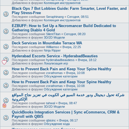
Добавлено в форуме
Коллекция инструментов
Black Ops 7 Bot Lobbies Guide: Farm Smarter, Level Faster, and
Play Stress-Free
Последнее сообщение
Seraphinang
«
Сегодня, 08:51
Добавлено в форуме
Коллекция инструментов
EZBUFF: How to Set Up a Necromancer Build Dedicated to
Gathering Diablo 4 Gold
Последнее сообщение
SilentTitan
«
Сегодня, 08:20
Добавлено в форуме
3D/2D Модели
Deck Services in Mountlake Terrace WA
Последнее сообщение
Williamso
«
Вчера, 22:25
Добавлено в форуме
Ninja Ripper
Hyderabad Escorts Service - HyderabadBeauties
Последнее сообщение
hyderabadbeautiess
«
Вчера, 18:12
Добавлено в форуме
Локализация игр
How to Prevent Back Pain and Keep Your Spine Healthy
Последнее сообщение
zorathomas
«
Вчера, 10:08
Добавлено в форуме
Обсуждение категории
How to Prevent Back Pain and Keep Your Spine Healthy
Последнее сообщение
zorathomas
«
Вчера, 10:08
Добавлено в форуме
Обсуждение категории
شركة تحول ديجيتال ودور خدمة السيو في الكويت في تعزيز نجاح المواقع
الإلكترونية
Последнее сообщение
tahwal
«
Вчера, 08:47
Добавлено в форуме
3D/2D Модели
QuickBooks Integration Services | Sync eCommerce, CRM &
Payroll with QBIS
Последнее сообщение
qbisinc
«
Вчера, 06:17
Добавлено в форуме
Обсуждение кода