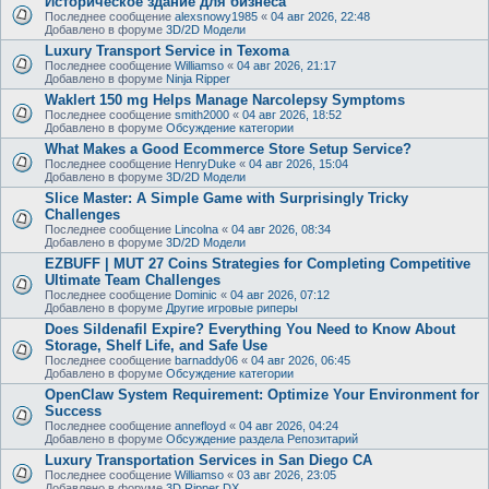
Историческое здание для бизнеса
Последнее сообщение
alexsnowy1985
«
04 авг 2026, 22:48
Добавлено в форуме
3D/2D Модели
Luxury Transport Service in Texoma
Последнее сообщение
Williamso
«
04 авг 2026, 21:17
Добавлено в форуме
Ninja Ripper
Waklert 150 mg Helps Manage Narcolepsy Symptoms
Последнее сообщение
smith2000
«
04 авг 2026, 18:52
Добавлено в форуме
Обсуждение категории
What Makes a Good Ecommerce Store Setup Service?
Последнее сообщение
HenryDuke
«
04 авг 2026, 15:04
Добавлено в форуме
3D/2D Модели
Slice Master: A Simple Game with Surprisingly Tricky
Challenges
Последнее сообщение
Lincolna
«
04 авг 2026, 08:34
Добавлено в форуме
3D/2D Модели
EZBUFF | MUT 27 Coins Strategies for Completing Competitive
Ultimate Team Challenges
Последнее сообщение
Dominic
«
04 авг 2026, 07:12
Добавлено в форуме
Другие игровые риперы
Does Sildenafil Expire? Everything You Need to Know About
Storage, Shelf Life, and Safe Use
Последнее сообщение
barnaddy06
«
04 авг 2026, 06:45
Добавлено в форуме
Обсуждение категории
OpenClaw System Requirement: Optimize Your Environment for
Success
Последнее сообщение
annefloyd
«
04 авг 2026, 04:24
Добавлено в форуме
Обсуждение раздела Репозитарий
Luxury Transportation Services in San Diego CA
Последнее сообщение
Williamso
«
03 авг 2026, 23:05
Добавлено в форуме
3D Ripper DX