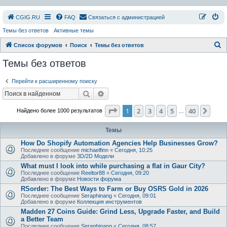
СGIG.RU
FAQ
Связаться с администрацией
Темы без ответов
Активные темы
П
Список форумов
Поиск
Темы без ответов
о
Темы без ответов
и
Перейти к расширенному поиску
с
Поиск
Расширенный поиск
к
Страница
1
из
40
1
2
3
4
5
40
След
Найдено более 1000 результатов
…
Темы
How Do Shopify Automation Agencies Help Businesses Grow?
Последнее сообщение
michaelfinn
«
Сегодня, 10:25
Добавлено в форуме
3D/2D Модели
What must I look into while purchasing a flat in Gaur City?
Последнее сообщение
Reeltor88
«
Сегодня, 09:20
Добавлено в форуме
Новости форума
RSorder: The Best Ways to Farm or Buy OSRS Gold in 2026
Последнее сообщение
Seraphinang
«
Сегодня, 09:01
Добавлено в форуме
Коллекция инструментов
Madden 27 Coins Guide: Grind Less, Upgrade Faster, and Build
a Better Team
Последнее сообщение
Seraphinang
«
Сегодня, 08:57