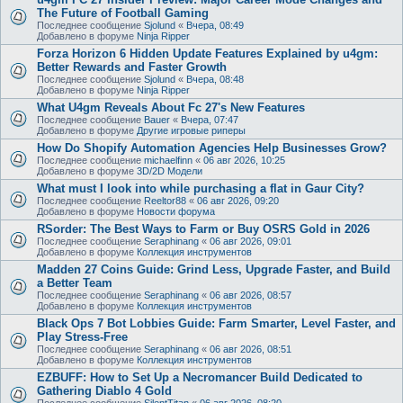
The Future of Football Gaming
Последнее сообщение
Sjolund
«
Вчера, 08:49
Добавлено в форуме
Ninja Ripper
Forza Horizon 6 Hidden Update Features Explained by u4gm:
Better Rewards and Faster Growth
Последнее сообщение
Sjolund
«
Вчера, 08:48
Добавлено в форуме
Ninja Ripper
What U4gm Reveals About Fc 27's New Features
Последнее сообщение
Bauer
«
Вчера, 07:47
Добавлено в форуме
Другие игровые риперы
How Do Shopify Automation Agencies Help Businesses Grow?
Последнее сообщение
michaelfinn
«
06 авг 2026, 10:25
Добавлено в форуме
3D/2D Модели
What must I look into while purchasing a flat in Gaur City?
Последнее сообщение
Reeltor88
«
06 авг 2026, 09:20
Добавлено в форуме
Новости форума
RSorder: The Best Ways to Farm or Buy OSRS Gold in 2026
Последнее сообщение
Seraphinang
«
06 авг 2026, 09:01
Добавлено в форуме
Коллекция инструментов
Madden 27 Coins Guide: Grind Less, Upgrade Faster, and Build
a Better Team
Последнее сообщение
Seraphinang
«
06 авг 2026, 08:57
Добавлено в форуме
Коллекция инструментов
Black Ops 7 Bot Lobbies Guide: Farm Smarter, Level Faster, and
Play Stress-Free
Последнее сообщение
Seraphinang
«
06 авг 2026, 08:51
Добавлено в форуме
Коллекция инструментов
EZBUFF: How to Set Up a Necromancer Build Dedicated to
Gathering Diablo 4 Gold
Последнее сообщение
SilentTitan
«
06 авг 2026, 08:20