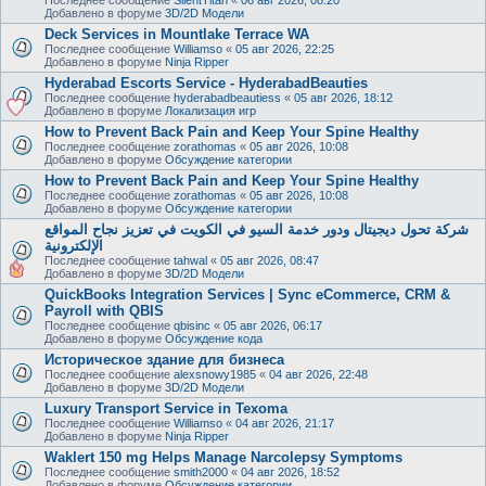
Добавлено в форуме
3D/2D Модели
Deck Services in Mountlake Terrace WA
Последнее сообщение
Williamso
«
05 авг 2026, 22:25
Добавлено в форуме
Ninja Ripper
Hyderabad Escorts Service - HyderabadBeauties
Последнее сообщение
hyderabadbeautiess
«
05 авг 2026, 18:12
Добавлено в форуме
Локализация игр
How to Prevent Back Pain and Keep Your Spine Healthy
Последнее сообщение
zorathomas
«
05 авг 2026, 10:08
Добавлено в форуме
Обсуждение категории
How to Prevent Back Pain and Keep Your Spine Healthy
Последнее сообщение
zorathomas
«
05 авг 2026, 10:08
Добавлено в форуме
Обсуждение категории
شركة تحول ديجيتال ودور خدمة السيو في الكويت في تعزيز نجاح المواقع
الإلكترونية
Последнее сообщение
tahwal
«
05 авг 2026, 08:47
Добавлено в форуме
3D/2D Модели
QuickBooks Integration Services | Sync eCommerce, CRM &
Payroll with QBIS
Последнее сообщение
qbisinc
«
05 авг 2026, 06:17
Добавлено в форуме
Обсуждение кода
Историческое здание для бизнеса
Последнее сообщение
alexsnowy1985
«
04 авг 2026, 22:48
Добавлено в форуме
3D/2D Модели
Luxury Transport Service in Texoma
Последнее сообщение
Williamso
«
04 авг 2026, 21:17
Добавлено в форуме
Ninja Ripper
Waklert 150 mg Helps Manage Narcolepsy Symptoms
Последнее сообщение
smith2000
«
04 авг 2026, 18:52
Добавлено в форуме
Обсуждение категории