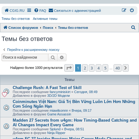
СGIG.RU
FAQ
Связаться с администрацией
Темы без ответов
Активные темы
П
Список форумов
Поиск
Темы без ответов
о
Темы без ответов
и
Перейти к расширенному поиску
с
Поиск
Расширенный поиск
к
Страница
1
из
40
1
2
3
4
5
40
След
Найдено более 1000 результатов
…
Темы
Challenge Rush: A Fast Test of Skill
Последнее сообщение
fancyminiskirt
«
Сегодня, 08:49
Добавлено в форуме
3D/2D Модели
Coinminutes Việt Nam: Giá Trị Bền Vững Luôn Lớn Hơn Những
Cơn Sóng Ngắn Hạn
Последнее сообщение
miawilsonnn
«
Вчера, 09:17
Добавлено в форуме
Game Assassin
Madden 27 Secrets from u4gm: How Timing-Based Catching and
AI Changes Impact Every Game
Последнее сообщение
Sjolund
«
Вчера, 08:51
Добавлено в форуме
Ninja Ripper
u4gm FC 27 Insider Preview: Major Career Mode Changes and