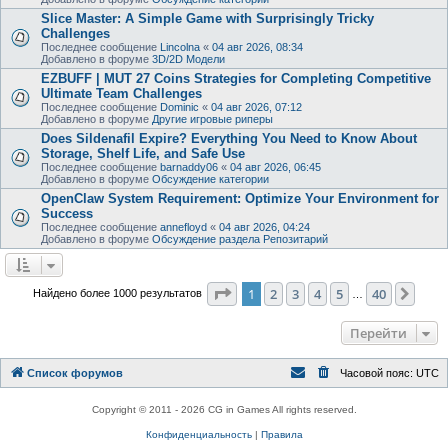
Slice Master: A Simple Game with Surprisingly Tricky
Challenges
Последнее сообщение
Lincolna
«
04 авг 2026, 08:34
Добавлено в форуме
3D/2D Модели
EZBUFF | MUT 27 Coins Strategies for Completing Competitive
Ultimate Team Challenges
Последнее сообщение
Dominic
«
04 авг 2026, 07:12
Добавлено в форуме
Другие игровые риперы
Does Sildenafil Expire? Everything You Need to Know About
Storage, Shelf Life, and Safe Use
Последнее сообщение
barnaddy06
«
04 авг 2026, 06:45
Добавлено в форуме
Обсуждение категории
OpenClaw System Requirement: Optimize Your Environment for
Success
Последнее сообщение
annefloyd
«
04 авг 2026, 04:24
Добавлено в форуме
Обсуждение раздела Репозитарий
Страница
1
из
40
1
2
3
4
5
40
След
Найдено более 1000 результатов
…
Перейти
Список форумов
Часовой пояс:
UTC
Copyright © 2011 - 2026 CG in Games All rights reserved.
Конфиденциальность
|
Правила