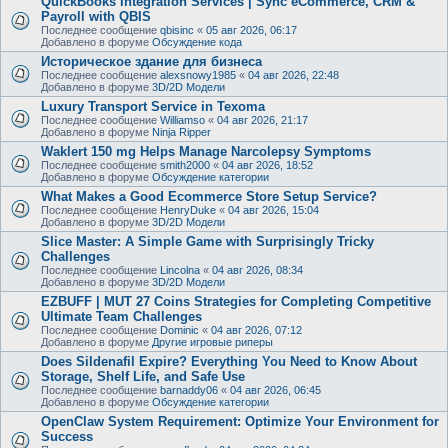
QuickBooks Integration Services | Sync eCommerce, CRM &
Payroll with QBIS
Последнее сообщение
qbisinc
«
05 авг 2026, 06:17
Добавлено в форуме
Обсуждение кода
Историческое здание для бизнеса
Последнее сообщение
alexsnowy1985
«
04 авг 2026, 22:48
Добавлено в форуме
3D/2D Модели
Luxury Transport Service in Texoma
Последнее сообщение
Williamso
«
04 авг 2026, 21:17
Добавлено в форуме
Ninja Ripper
Waklert 150 mg Helps Manage Narcolepsy Symptoms
Последнее сообщение
smith2000
«
04 авг 2026, 18:52
Добавлено в форуме
Обсуждение категории
What Makes a Good Ecommerce Store Setup Service?
Последнее сообщение
HenryDuke
«
04 авг 2026, 15:04
Добавлено в форуме
3D/2D Модели
Slice Master: A Simple Game with Surprisingly Tricky
Challenges
Последнее сообщение
Lincolna
«
04 авг 2026, 08:34
Добавлено в форуме
3D/2D Модели
EZBUFF | MUT 27 Coins Strategies for Completing Competitive
Ultimate Team Challenges
Последнее сообщение
Dominic
«
04 авг 2026, 07:12
Добавлено в форуме
Другие игровые риперы
Does Sildenafil Expire? Everything You Need to Know About
Storage, Shelf Life, and Safe Use
Последнее сообщение
barnaddy06
«
04 авг 2026, 06:45
Добавлено в форуме
Обсуждение категории
OpenClaw System Requirement: Optimize Your Environment for
Success