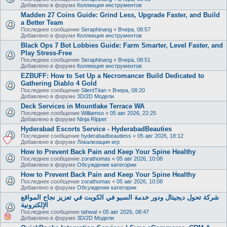
Добавлено в форуме
Коллекция инструментов
Madden 27 Coins Guide: Grind Less, Upgrade Faster, and Build
a Better Team
Последнее сообщение
Seraphinang
«
Вчера, 08:57
Добавлено в форуме
Коллекция инструментов
Black Ops 7 Bot Lobbies Guide: Farm Smarter, Level Faster, and
Play Stress-Free
Последнее сообщение
Seraphinang
«
Вчера, 08:51
Добавлено в форуме
Коллекция инструментов
EZBUFF: How to Set Up a Necromancer Build Dedicated to
Gathering Diablo 4 Gold
Последнее сообщение
SilentTitan
«
Вчера, 08:20
Добавлено в форуме
3D/2D Модели
Deck Services in Mountlake Terrace WA
Последнее сообщение
Williamso
«
05 авг 2026, 22:25
Добавлено в форуме
Ninja Ripper
Hyderabad Escorts Service - HyderabadBeauties
Последнее сообщение
hyderabadbeautiess
«
05 авг 2026, 18:12
Добавлено в форуме
Локализация игр
How to Prevent Back Pain and Keep Your Spine Healthy
Последнее сообщение
zorathomas
«
05 авг 2026, 10:08
Добавлено в форуме
Обсуждение категории
How to Prevent Back Pain and Keep Your Spine Healthy
Последнее сообщение
zorathomas
«
05 авг 2026, 10:08
Добавлено в форуме
Обсуждение категории
شركة تحول ديجيتال ودور خدمة السيو في الكويت في تعزيز نجاح المواقع
الإلكترونية
Последнее сообщение
tahwal
«
05 авг 2026, 08:47
Добавлено в форуме
3D/2D Модели