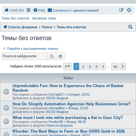
СGIG.RU
FAQ
Связаться с администрацией
Темы без ответов
Активные темы
П
Список форумов
Поиск
Темы без ответов
о
Темы без ответов
и
Перейти к расширенному поиску
с
Поиск
Расширенный поиск
к
Страница
1
из
40
1
2
3
4
5
40
След
Найдено более 1000 результатов
…
Темы
Unpredictable Fun: How to Experience the Chaos of Basket
Random
Последнее сообщение
Gerrald22
«
Сегодня, 03:51
Добавлено в форуме
3D/2D Модели
How Do Shopify Automation Agencies Help Businesses Grow?
Последнее сообщение
michaelfinn
«
Вчера, 10:25
Добавлено в форуме
3D/2D Модели
What must I look into while purchasing a flat in Gaur City?
Последнее сообщение
Reeltor88
«
Вчера, 09:20
Добавлено в форуме
Новости форума
RSorder: The Best Ways to Farm or Buy OSRS Gold in 2026
Последнее сообщение
Seraphinang
«
Вчера, 09:01