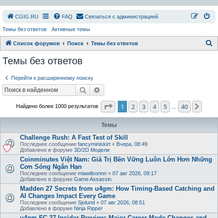
СGIG.RU
FAQ
Связаться с администрацией
Темы без ответов
Активные темы
П
Список форумов
Поиск
Темы без ответов
о
Темы без ответов
и
Перейти к расширенному поиску
с
Поиск
Расширенный поиск
к
Страница
1
из
40
1
2
3
4
5
40
След
Найдено более 1000 результатов
…
Темы
Challenge Rush: A Fast Test of Skill
Последнее сообщение
fancyminiskirt
«
Вчера, 08:49
Добавлено в форуме
3D/2D Модели
Coinminutes Việt Nam: Giá Trị Bền Vững Luôn Lớn Hơn Những
Cơn Sóng Ngắn Hạn
Последнее сообщение
miawilsonnn
«
07 авг 2026, 09:17
Добавлено в форуме
Game Assassin
Madden 27 Secrets from u4gm: How Timing-Based Catching and
AI Changes Impact Every Game
Последнее сообщение
Sjolund
«
07 авг 2026, 08:51
Добавлено в форуме
Ninja Ripper
u4gm FC 27 Insider Preview: Major Career Mode Changes and