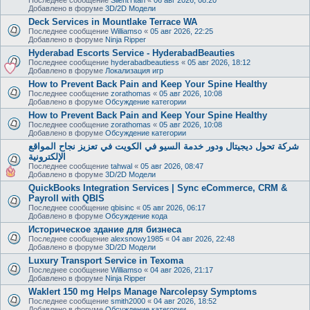
Добавлено в форуме
3D/2D Модели
Deck Services in Mountlake Terrace WA
Последнее сообщение
Williamso
«
05 авг 2026, 22:25
Добавлено в форуме
Ninja Ripper
Hyderabad Escorts Service - HyderabadBeauties
Последнее сообщение
hyderabadbeautiess
«
05 авг 2026, 18:12
Добавлено в форуме
Локализация игр
How to Prevent Back Pain and Keep Your Spine Healthy
Последнее сообщение
zorathomas
«
05 авг 2026, 10:08
Добавлено в форуме
Обсуждение категории
How to Prevent Back Pain and Keep Your Spine Healthy
Последнее сообщение
zorathomas
«
05 авг 2026, 10:08
Добавлено в форуме
Обсуждение категории
شركة تحول ديجيتال ودور خدمة السيو في الكويت في تعزيز نجاح المواقع
الإلكترونية
Последнее сообщение
tahwal
«
05 авг 2026, 08:47
Добавлено в форуме
3D/2D Модели
QuickBooks Integration Services | Sync eCommerce, CRM &
Payroll with QBIS
Последнее сообщение
qbisinc
«
05 авг 2026, 06:17
Добавлено в форуме
Обсуждение кода
Историческое здание для бизнеса
Последнее сообщение
alexsnowy1985
«
04 авг 2026, 22:48
Добавлено в форуме
3D/2D Модели
Luxury Transport Service in Texoma
Последнее сообщение
Williamso
«
04 авг 2026, 21:17
Добавлено в форуме
Ninja Ripper
Waklert 150 mg Helps Manage Narcolepsy Symptoms
Последнее сообщение
smith2000
«
04 авг 2026, 18:52
Добавлено в форуме
Обсуждение категории