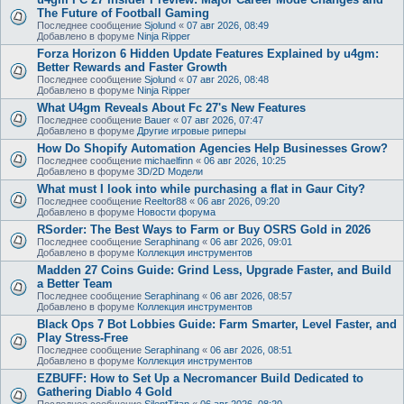
The Future of Football Gaming
Последнее сообщение
Sjolund
«
07 авг 2026, 08:49
Добавлено в форуме
Ninja Ripper
Forza Horizon 6 Hidden Update Features Explained by u4gm:
Better Rewards and Faster Growth
Последнее сообщение
Sjolund
«
07 авг 2026, 08:48
Добавлено в форуме
Ninja Ripper
What U4gm Reveals About Fc 27's New Features
Последнее сообщение
Bauer
«
07 авг 2026, 07:47
Добавлено в форуме
Другие игровые риперы
How Do Shopify Automation Agencies Help Businesses Grow?
Последнее сообщение
michaelfinn
«
06 авг 2026, 10:25
Добавлено в форуме
3D/2D Модели
What must I look into while purchasing a flat in Gaur City?
Последнее сообщение
Reeltor88
«
06 авг 2026, 09:20
Добавлено в форуме
Новости форума
RSorder: The Best Ways to Farm or Buy OSRS Gold in 2026
Последнее сообщение
Seraphinang
«
06 авг 2026, 09:01
Добавлено в форуме
Коллекция инструментов
Madden 27 Coins Guide: Grind Less, Upgrade Faster, and Build
a Better Team
Последнее сообщение
Seraphinang
«
06 авг 2026, 08:57
Добавлено в форуме
Коллекция инструментов
Black Ops 7 Bot Lobbies Guide: Farm Smarter, Level Faster, and
Play Stress-Free
Последнее сообщение
Seraphinang
«
06 авг 2026, 08:51
Добавлено в форуме
Коллекция инструментов
EZBUFF: How to Set Up a Necromancer Build Dedicated to
Gathering Diablo 4 Gold
Последнее сообщение
SilentTitan
«
06 авг 2026, 08:20