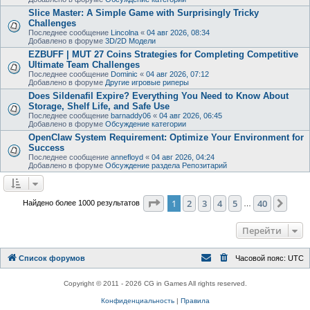
Slice Master: A Simple Game with Surprisingly Tricky
Challenges
Последнее сообщение
Lincolna
«
04 авг 2026, 08:34
Добавлено в форуме
3D/2D Модели
EZBUFF | MUT 27 Coins Strategies for Completing Competitive
Ultimate Team Challenges
Последнее сообщение
Dominic
«
04 авг 2026, 07:12
Добавлено в форуме
Другие игровые риперы
Does Sildenafil Expire? Everything You Need to Know About
Storage, Shelf Life, and Safe Use
Последнее сообщение
barnaddy06
«
04 авг 2026, 06:45
Добавлено в форуме
Обсуждение категории
OpenClaw System Requirement: Optimize Your Environment for
Success
Последнее сообщение
annefloyd
«
04 авг 2026, 04:24
Добавлено в форуме
Обсуждение раздела Репозитарий
Страница
1
из
40
1
2
3
4
5
40
След
Найдено более 1000 результатов
…
Перейти
Список форумов
Часовой пояс:
UTC
Copyright © 2011 - 2026 CG in Games All rights reserved.
Конфиденциальность
|
Правила