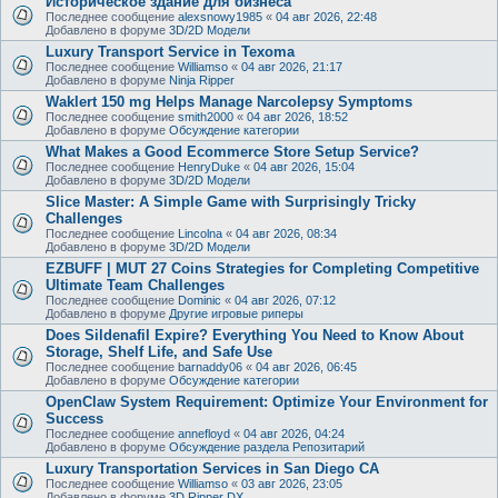
Историческое здание для бизнеса
Последнее сообщение
alexsnowy1985
«
04 авг 2026, 22:48
Добавлено в форуме
3D/2D Модели
Luxury Transport Service in Texoma
Последнее сообщение
Williamso
«
04 авг 2026, 21:17
Добавлено в форуме
Ninja Ripper
Waklert 150 mg Helps Manage Narcolepsy Symptoms
Последнее сообщение
smith2000
«
04 авг 2026, 18:52
Добавлено в форуме
Обсуждение категории
What Makes a Good Ecommerce Store Setup Service?
Последнее сообщение
HenryDuke
«
04 авг 2026, 15:04
Добавлено в форуме
3D/2D Модели
Slice Master: A Simple Game with Surprisingly Tricky
Challenges
Последнее сообщение
Lincolna
«
04 авг 2026, 08:34
Добавлено в форуме
3D/2D Модели
EZBUFF | MUT 27 Coins Strategies for Completing Competitive
Ultimate Team Challenges
Последнее сообщение
Dominic
«
04 авг 2026, 07:12
Добавлено в форуме
Другие игровые риперы
Does Sildenafil Expire? Everything You Need to Know About
Storage, Shelf Life, and Safe Use
Последнее сообщение
barnaddy06
«
04 авг 2026, 06:45
Добавлено в форуме
Обсуждение категории
OpenClaw System Requirement: Optimize Your Environment for
Success
Последнее сообщение
annefloyd
«
04 авг 2026, 04:24
Добавлено в форуме
Обсуждение раздела Репозитарий
Luxury Transportation Services in San Diego CA
Последнее сообщение
Williamso
«
03 авг 2026, 23:05
Добавлено в форуме
3D Ripper DX