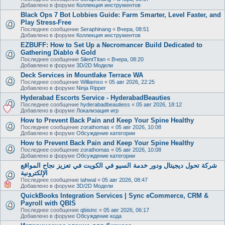
Добавлено в форуме
Коллекция инструментов
Black Ops 7 Bot Lobbies Guide: Farm Smarter, Level Faster, and
Play Stress-Free
Последнее сообщение
Seraphinang
«
Вчера, 08:51
Добавлено в форуме
Коллекция инструментов
EZBUFF: How to Set Up a Necromancer Build Dedicated to
Gathering Diablo 4 Gold
Последнее сообщение
SilentTitan
«
Вчера, 08:20
Добавлено в форуме
3D/2D Модели
Deck Services in Mountlake Terrace WA
Последнее сообщение
Williamso
«
05 авг 2026, 22:25
Добавлено в форуме
Ninja Ripper
Hyderabad Escorts Service - HyderabadBeauties
Последнее сообщение
hyderabadbeautiess
«
05 авг 2026, 18:12
Добавлено в форуме
Локализация игр
How to Prevent Back Pain and Keep Your Spine Healthy
Последнее сообщение
zorathomas
«
05 авг 2026, 10:08
Добавлено в форуме
Обсуждение категории
How to Prevent Back Pain and Keep Your Spine Healthy
Последнее сообщение
zorathomas
«
05 авг 2026, 10:08
Добавлено в форуме
Обсуждение категории
شركة تحول ديجيتال ودور خدمة السيو في الكويت في تعزيز نجاح المواقع
الإلكترونية
Последнее сообщение
tahwal
«
05 авг 2026, 08:47
Добавлено в форуме
3D/2D Модели
QuickBooks Integration Services | Sync eCommerce, CRM &
Payroll with QBIS
Последнее сообщение
qbisinc
«
05 авг 2026, 06:17
Добавлено в форуме
Обсуждение кода