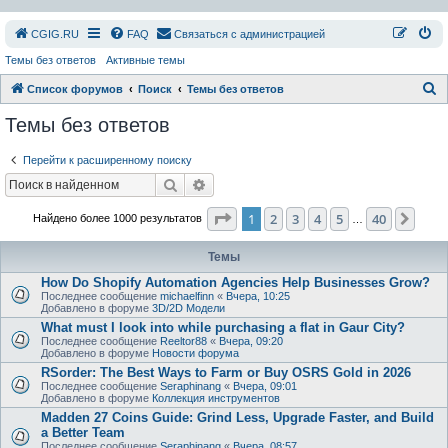
СGIG.RU
FAQ
Связаться с администрацией
Темы без ответов
Активные темы
П
Список форумов
Поиск
Темы без ответов
о
Темы без ответов
и
Перейти к расширенному поиску
с
Поиск
Расширенный поиск
к
Страница
1
из
40
1
2
3
4
5
40
След
Найдено более 1000 результатов
…
Темы
How Do Shopify Automation Agencies Help Businesses Grow?
Последнее сообщение
michaelfinn
«
Вчера, 10:25
Добавлено в форуме
3D/2D Модели
What must I look into while purchasing a flat in Gaur City?
Последнее сообщение
Reeltor88
«
Вчера, 09:20
Добавлено в форуме
Новости форума
RSorder: The Best Ways to Farm or Buy OSRS Gold in 2026
Последнее сообщение
Seraphinang
«
Вчера, 09:01
Добавлено в форуме
Коллекция инструментов
Madden 27 Coins Guide: Grind Less, Upgrade Faster, and Build
a Better Team
Последнее сообщение
Seraphinang
«
Вчера, 08:57