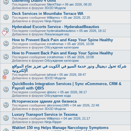
Gathering Diablo 4 Gold
Последнее сообщение
SilentTitan
«
06 авг 2026, 08:20
Добавлено в форуме
3D/2D Модели
Deck Services in Mountlake Terrace WA
Последнее сообщение
Williamso
«
05 авг 2026, 22:25
Добавлено в форуме
Ninja Ripper
Hyderabad Escorts Service - HyderabadBeauties
Последнее сообщение
hyderabadbeautiess
«
05 авг 2026, 18:12
Добавлено в форуме
Локализация игр
How to Prevent Back Pain and Keep Your Spine Healthy
Последнее сообщение
zorathomas
«
05 авг 2026, 10:08
Добавлено в форуме
Обсуждение категории
How to Prevent Back Pain and Keep Your Spine Healthy
Последнее сообщение
zorathomas
«
05 авг 2026, 10:08
Добавлено в форуме
Обсуждение категории
شركة تحول ديجيتال ودور خدمة السيو في الكويت في تعزيز نجاح المواقع
الإلكترونية
Последнее сообщение
tahwal
«
05 авг 2026, 08:47
Добавлено в форуме
3D/2D Модели
QuickBooks Integration Services | Sync eCommerce, CRM &
Payroll with QBIS
Последнее сообщение
qbisinc
«
05 авг 2026, 06:17
Добавлено в форуме
Обсуждение кода
Историческое здание для бизнеса
Последнее сообщение
alexsnowy1985
«
04 авг 2026, 22:48
Добавлено в форуме
3D/2D Модели
Luxury Transport Service in Texoma
Последнее сообщение
Williamso
«
04 авг 2026, 21:17
Добавлено в форуме
Ninja Ripper
Waklert 150 mg Helps Manage Narcolepsy Symptoms