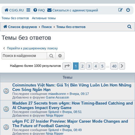
СGIG.RU
FAQ
Связаться с администрацией
Темы без ответов
Активные темы
П
Список форумов
Поиск
Темы без ответов
о
Темы без ответов
и
Перейти к расширенному поиску
с
Поиск
Расширенный поиск
к
Страница
1
из
40
1
2
3
4
5
40
След
Найдено более 1000 результатов
…
Темы
Coinminutes Việt Nam: Giá Trị Bền Vững Luôn Lớn Hơn Những
Cơn Sóng Ngắn Hạn
Последнее сообщение
miawilsonnn
«
Вчера, 09:17
Добавлено в форуме
Game Assassin
Madden 27 Secrets from u4gm: How Timing-Based Catching and
AI Changes Impact Every Game
Последнее сообщение
Sjolund
«
Вчера, 08:51
Добавлено в форуме
Ninja Ripper
u4gm FC 27 Insider Preview: Major Career Mode Changes and
The Future of Football Gaming
Последнее сообщение
Sjolund
«
Вчера, 08:49
Добавлено в форуме
Ninja Ripper