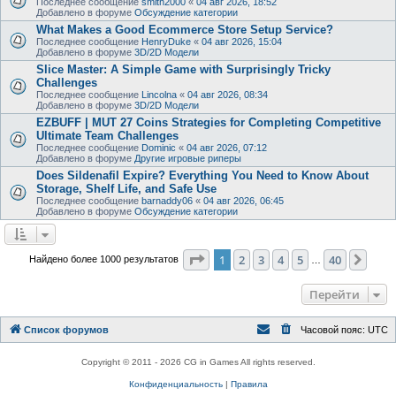
Последнее сообщение
smith2000
«
04 авг 2026, 18:52
Добавлено в форуме
Обсуждение категории
What Makes a Good Ecommerce Store Setup Service?
Последнее сообщение
HenryDuke
«
04 авг 2026, 15:04
Добавлено в форуме
3D/2D Модели
Slice Master: A Simple Game with Surprisingly Tricky
Challenges
Последнее сообщение
Lincolna
«
04 авг 2026, 08:34
Добавлено в форуме
3D/2D Модели
EZBUFF | MUT 27 Coins Strategies for Completing Competitive
Ultimate Team Challenges
Последнее сообщение
Dominic
«
04 авг 2026, 07:12
Добавлено в форуме
Другие игровые риперы
Does Sildenafil Expire? Everything You Need to Know About
Storage, Shelf Life, and Safe Use
Последнее сообщение
barnaddy06
«
04 авг 2026, 06:45
Добавлено в форуме
Обсуждение категории
Страница
1
из
40
1
2
3
4
5
40
След
Найдено более 1000 результатов
…
Перейти
Список форумов
Часовой пояс:
UTC
Copyright © 2011 - 2026 CG in Games All rights reserved.
Конфиденциальность
|
Правила