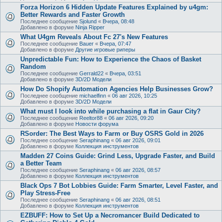
Forza Horizon 6 Hidden Update Features Explained by u4gm:
Better Rewards and Faster Growth
Последнее сообщение
Sjolund
«
Вчера, 08:48
Добавлено в форуме
Ninja Ripper
What U4gm Reveals About Fc 27's New Features
Последнее сообщение
Bauer
«
Вчера, 07:47
Добавлено в форуме
Другие игровые риперы
Unpredictable Fun: How to Experience the Chaos of Basket
Random
Последнее сообщение
Gerrald22
«
Вчера, 03:51
Добавлено в форуме
3D/2D Модели
How Do Shopify Automation Agencies Help Businesses Grow?
Последнее сообщение
michaelfinn
«
06 авг 2026, 10:25
Добавлено в форуме
3D/2D Модели
What must I look into while purchasing a flat in Gaur City?
Последнее сообщение
Reeltor88
«
06 авг 2026, 09:20
Добавлено в форуме
Новости форума
RSorder: The Best Ways to Farm or Buy OSRS Gold in 2026
Последнее сообщение
Seraphinang
«
06 авг 2026, 09:01
Добавлено в форуме
Коллекция инструментов
Madden 27 Coins Guide: Grind Less, Upgrade Faster, and Build
a Better Team
Последнее сообщение
Seraphinang
«
06 авг 2026, 08:57
Добавлено в форуме
Коллекция инструментов
Black Ops 7 Bot Lobbies Guide: Farm Smarter, Level Faster, and
Play Stress-Free
Последнее сообщение
Seraphinang
«
06 авг 2026, 08:51
Добавлено в форуме
Коллекция инструментов
EZBUFF: How to Set Up a Necromancer Build Dedicated to