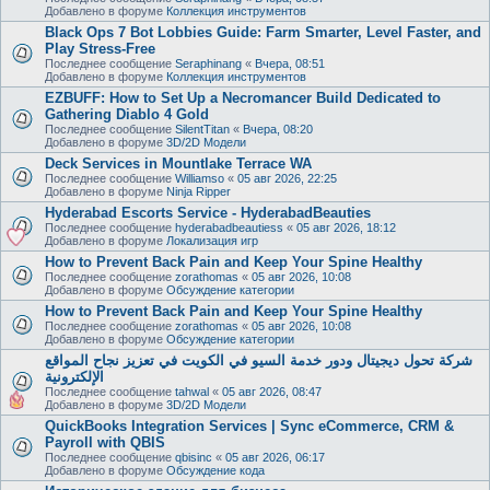
Добавлено в форуме
Коллекция инструментов
Black Ops 7 Bot Lobbies Guide: Farm Smarter, Level Faster, and
Play Stress-Free
Последнее сообщение
Seraphinang
«
Вчера, 08:51
Добавлено в форуме
Коллекция инструментов
EZBUFF: How to Set Up a Necromancer Build Dedicated to
Gathering Diablo 4 Gold
Последнее сообщение
SilentTitan
«
Вчера, 08:20
Добавлено в форуме
3D/2D Модели
Deck Services in Mountlake Terrace WA
Последнее сообщение
Williamso
«
05 авг 2026, 22:25
Добавлено в форуме
Ninja Ripper
Hyderabad Escorts Service - HyderabadBeauties
Последнее сообщение
hyderabadbeautiess
«
05 авг 2026, 18:12
Добавлено в форуме
Локализация игр
How to Prevent Back Pain and Keep Your Spine Healthy
Последнее сообщение
zorathomas
«
05 авг 2026, 10:08
Добавлено в форуме
Обсуждение категории
How to Prevent Back Pain and Keep Your Spine Healthy
Последнее сообщение
zorathomas
«
05 авг 2026, 10:08
Добавлено в форуме
Обсуждение категории
شركة تحول ديجيتال ودور خدمة السيو في الكويت في تعزيز نجاح المواقع
الإلكترونية
Последнее сообщение
tahwal
«
05 авг 2026, 08:47
Добавлено в форуме
3D/2D Модели
QuickBooks Integration Services | Sync eCommerce, CRM &
Payroll with QBIS
Последнее сообщение
qbisinc
«
05 авг 2026, 06:17
Добавлено в форуме
Обсуждение кода