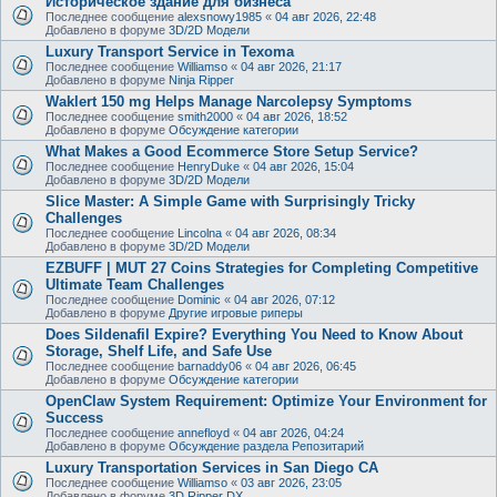
Историческое здание для бизнеса
Последнее сообщение
alexsnowy1985
«
04 авг 2026, 22:48
Добавлено в форуме
3D/2D Модели
Luxury Transport Service in Texoma
Последнее сообщение
Williamso
«
04 авг 2026, 21:17
Добавлено в форуме
Ninja Ripper
Waklert 150 mg Helps Manage Narcolepsy Symptoms
Последнее сообщение
smith2000
«
04 авг 2026, 18:52
Добавлено в форуме
Обсуждение категории
What Makes a Good Ecommerce Store Setup Service?
Последнее сообщение
HenryDuke
«
04 авг 2026, 15:04
Добавлено в форуме
3D/2D Модели
Slice Master: A Simple Game with Surprisingly Tricky
Challenges
Последнее сообщение
Lincolna
«
04 авг 2026, 08:34
Добавлено в форуме
3D/2D Модели
EZBUFF | MUT 27 Coins Strategies for Completing Competitive
Ultimate Team Challenges
Последнее сообщение
Dominic
«
04 авг 2026, 07:12
Добавлено в форуме
Другие игровые риперы
Does Sildenafil Expire? Everything You Need to Know About
Storage, Shelf Life, and Safe Use
Последнее сообщение
barnaddy06
«
04 авг 2026, 06:45
Добавлено в форуме
Обсуждение категории
OpenClaw System Requirement: Optimize Your Environment for
Success
Последнее сообщение
annefloyd
«
04 авг 2026, 04:24
Добавлено в форуме
Обсуждение раздела Репозитарий
Luxury Transportation Services in San Diego CA
Последнее сообщение
Williamso
«
03 авг 2026, 23:05
Добавлено в форуме
3D Ripper DX