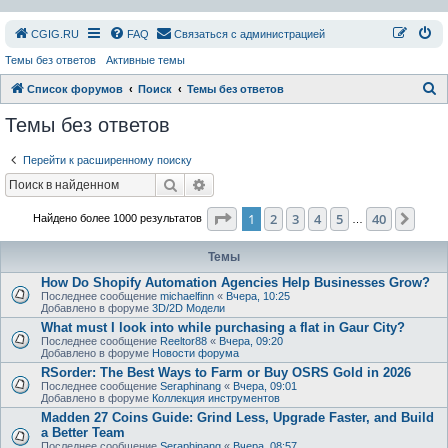
СGIG.RU
FAQ
Связаться с администрацией
Темы без ответов
Активные темы
П
Список форумов
Поиск
Темы без ответов
о
Темы без ответов
и
Перейти к расширенному поиску
с
Поиск
Расширенный поиск
к
Страница
1
из
40
1
2
3
4
5
40
След
Найдено более 1000 результатов
…
Темы
How Do Shopify Automation Agencies Help Businesses Grow?
Последнее сообщение
michaelfinn
«
Вчера, 10:25
Добавлено в форуме
3D/2D Модели
What must I look into while purchasing a flat in Gaur City?
Последнее сообщение
Reeltor88
«
Вчера, 09:20
Добавлено в форуме
Новости форума
RSorder: The Best Ways to Farm or Buy OSRS Gold in 2026
Последнее сообщение
Seraphinang
«
Вчера, 09:01
Добавлено в форуме
Коллекция инструментов
Madden 27 Coins Guide: Grind Less, Upgrade Faster, and Build
a Better Team
Последнее сообщение
Seraphinang
«
Вчера, 08:57