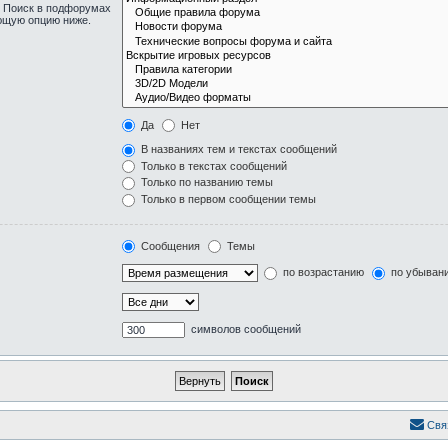
. Поиск в подфорумах
ующую опцию ниже.
Да
Нет
В названиях тем и текстах сообщений
Только в текстах сообщений
Только по названию темы
Только в первом сообщении темы
Сообщения
Темы
по возрастанию
по убыван
символов сообщений
Свя