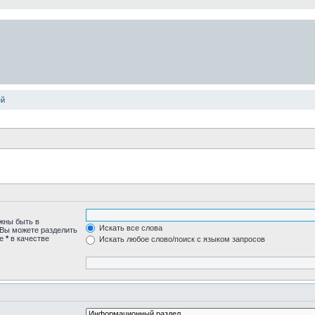
ей
лжны быть в
Искать все слова
 Вы можете разделить
те
*
в качестве
Искать любое слово/поиск с языком запросов