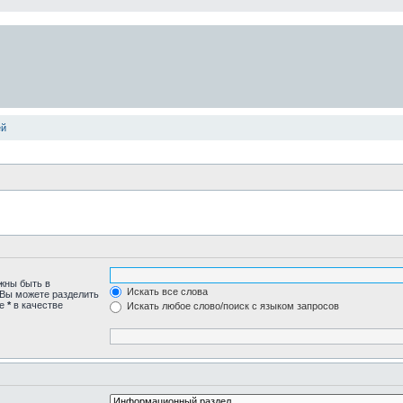
ей
лжны быть в
Искать все слова
 Вы можете разделить
те
*
в качестве
Искать любое слово/поиск с языком запросов