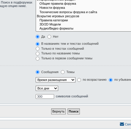
. Поиск в подфорумах
ующую опцию ниже.
Да
Нет
В названиях тем и текстах сообщений
Только в текстах сообщений
Только по названию темы
Только в первом сообщении темы
Сообщения
Темы
по возрастанию
по убыван
символов сообщений
Свя