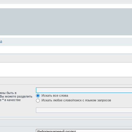
ей
лжны быть в
Искать все слова
 Вы можете разделить
те
*
в качестве
Искать любое слово/поиск с языком запросов