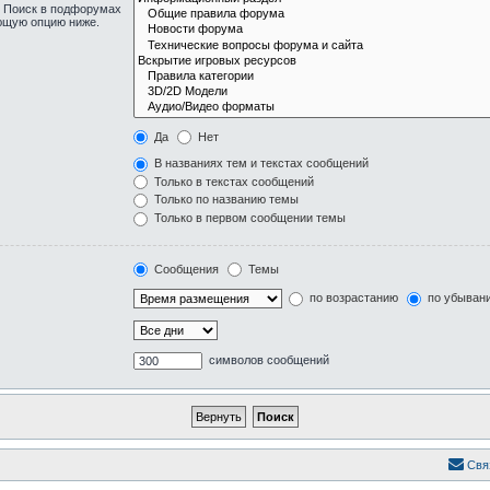
. Поиск в подфорумах
ующую опцию ниже.
Да
Нет
В названиях тем и текстах сообщений
Только в текстах сообщений
Только по названию темы
Только в первом сообщении темы
Сообщения
Темы
по возрастанию
по убыван
символов сообщений
Свя