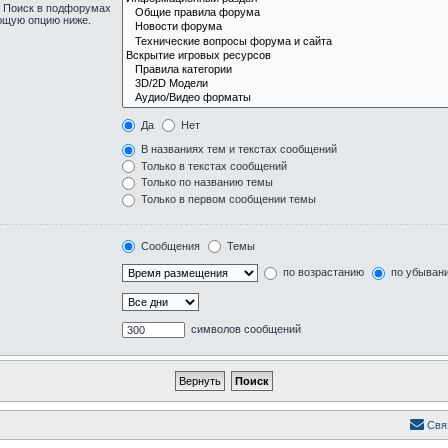
. Поиск в подфорумах
ующую опцию ниже.
Да
Нет
В названиях тем и текстах сообщений
Только в текстах сообщений
Только по названию темы
Только в первом сообщении темы
Сообщения
Темы
по возрастанию
по убыван
символов сообщений
Свя