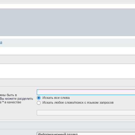
ей
лжны быть в
Искать все слова
 Вы можете разделить
те
*
в качестве
Искать любое слово/поиск с языком запросов