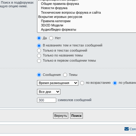
. Поиск в подфорумах
ующую опцию ниже.
Да
Нет
В названиях тем и текстах сообщений
Только в текстах сообщений
Только по названию темы
Только в первом сообщении темы
Сообщения
Темы
по возрастанию
по убыван
символов сообщений
Свя