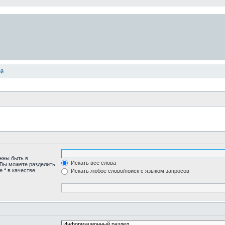
ей
лжны быть в
Искать все слова
 Вы можете разделить
те
*
в качестве
Искать любое слово/поиск с языком запросов