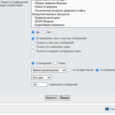
. Поиск в подфорумах
ующую опцию ниже.
Да
Нет
В названиях тем и текстах сообщений
Только в текстах сообщений
Только по названию темы
Только в первом сообщении темы
Сообщения
Темы
по возрастанию
по убыван
символов сообщений
Свя