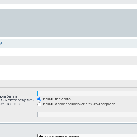
ей
лжны быть в
Искать все слова
 Вы можете разделить
те
*
в качестве
Искать любое слово/поиск с языком запросов