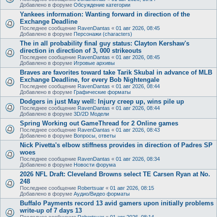
Добавлено в форуме
Обсуждение категории
Yankees information: Wanting forward in direction of the
Exchange Deadline
Последнее сообщение
RavenDantas
«
01 авг 2026, 08:45
Добавлено в форуме
Персонажи (characters)
The in all probability final guy status: Clayton Kershaw's
direction in direction of 3, 000 strikeouts
Последнее сообщение
RavenDantas
«
01 авг 2026, 08:45
Добавлено в форуме
Игровые архивы
Braves are favorites toward take Tarik Skubal in advance of MLB
Exchange Deadline, for every Bob Nightengale
Последнее сообщение
RavenDantas
«
01 авг 2026, 08:44
Добавлено в форуме
Графические форматы
Dodgers in just May well: Injury creep up, wins pile up
Последнее сообщение
RavenDantas
«
01 авг 2026, 08:44
Добавлено в форуме
3D/2D Модели
Spring Working out GameThread for 2 Online games
Последнее сообщение
RavenDantas
«
01 авг 2026, 08:43
Добавлено в форуме
Вопросы, ответы
Nick Pivetta's elbow stiffness provides in direction of Padres SP
woes
Последнее сообщение
RavenDantas
«
01 авг 2026, 08:34
Добавлено в форуме
Новости форума
2026 NFL Draft: Cleveland Browns select TE Carsen Ryan at No.
248
Последнее сообщение
Robertsuar
«
01 авг 2026, 08:15
Добавлено в форуме
Аудио/Видео форматы
Buffalo Payments record 13 avid gamers upon initially problems
write-up of 7 days 13
Последнее сообщение
Robertsuar
«
01 авг 2026, 08:14