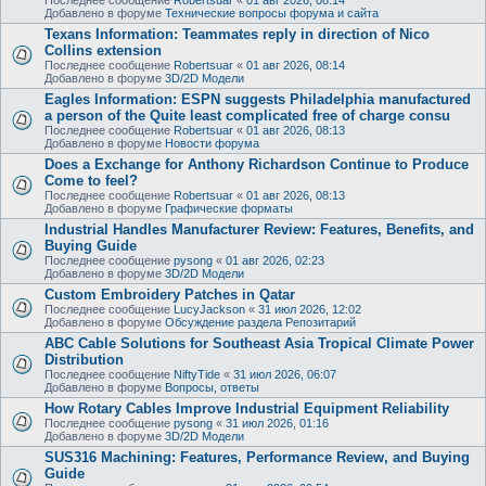
Добавлено в форуме
Технические вопросы форума и сайта
Texans Information: Teammates reply in direction of Nico
Collins extension
Последнее сообщение
Robertsuar
«
01 авг 2026, 08:14
Добавлено в форуме
3D/2D Модели
Eagles Information: ESPN suggests Philadelphia manufactured
a person of the Quite least complicated free of charge consu
Последнее сообщение
Robertsuar
«
01 авг 2026, 08:13
Добавлено в форуме
Новости форума
Does a Exchange for Anthony Richardson Continue to Produce
Come to feel?
Последнее сообщение
Robertsuar
«
01 авг 2026, 08:13
Добавлено в форуме
Графические форматы
Industrial Handles Manufacturer Review: Features, Benefits, and
Buying Guide
Последнее сообщение
pysong
«
01 авг 2026, 02:23
Добавлено в форуме
3D/2D Модели
Custom Embroidery Patches in Qatar
Последнее сообщение
LucyJackson
«
31 июл 2026, 12:02
Добавлено в форуме
Обсуждение раздела Репозитарий
ABC Cable Solutions for Southeast Asia Tropical Climate Power
Distribution
Последнее сообщение
NiftyTide
«
31 июл 2026, 06:07
Добавлено в форуме
Вопросы, ответы
How Rotary Cables Improve Industrial Equipment Reliability
Последнее сообщение
pysong
«
31 июл 2026, 01:16
Добавлено в форуме
3D/2D Модели
SUS316 Machining: Features, Performance Review, and Buying
Guide