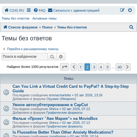
СGIG.RU
FAQ
Связаться с администрацией
Темы без ответов
Активные темы
П
Список форумов
Поиск
Темы без ответов
о
Темы без ответов
и
Перейти к расширенному поиску
с
Поиск
Расширенный поиск
к
Страница
2
из
40
1
2
3
4
5
40
Пред.
Сл
Найдено более 1000 результатов
…
Темы
Can You Link a Virtual Credit Card to PayPal? A Step-by-Step
Guide
Последнее сообщение
emmacharlotte
«
02 авг 2026, 13:26
Добавлено в форуме
Оружие (Weapons)
Умное автосубтитрирование в CapCut
Последнее сообщение
Shinra
«
02 авг 2026, 07:13
Добавлено в форуме
Графические форматы
Фильм «Проект "Аве Мария"» на MovieBox
Последнее сообщение
Shinra
«
02 авг 2026, 07:13
Добавлено в форуме
Графические форматы
Is Fluoxetine Better Than Other Anxiety Medications?
Последнее сообщение
zorathomas
«
01 авг 2026, 10:14