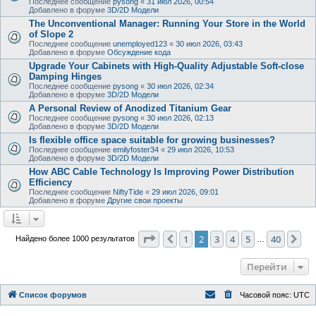
Последнее сообщение
pysong
«
31 июл 2026, 00:54
Добавлено в форуме
3D/2D Модели
The Unconventional Manager: Running Your Store in the World
of Slope 2
Последнее сообщение
unemployed123
«
30 июл 2026, 03:43
Добавлено в форуме
Обсуждение кода
Upgrade Your Cabinets with High-Quality Adjustable Soft-close
Damping Hinges
Последнее сообщение
pysong
«
30 июл 2026, 02:34
Добавлено в форуме
3D/2D Модели
A Personal Review of Anodized Titanium Gear
Последнее сообщение
pysong
«
30 июл 2026, 02:13
Добавлено в форуме
3D/2D Модели
Is flexible office space suitable for growing businesses?
Последнее сообщение
emilyfoster34
«
29 июл 2026, 10:53
Добавлено в форуме
3D/2D Модели
How ABC Cable Technology Is Improving Power Distribution
Efficiency
Последнее сообщение
NiftyTide
«
29 июл 2026, 09:01
Добавлено в форуме
Другие свои проекты
Страница
2
из
40
1
2
3
4
5
40
Пред.
Сл
Найдено более 1000 результатов
…
Перейти
Список форумов
Часовой пояс:
UTC