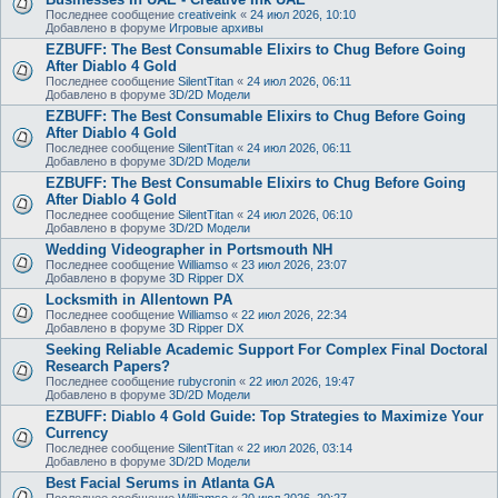
Последнее сообщение
creativeink
«
24 июл 2026, 10:10
Добавлено в форуме
Игровые архивы
EZBUFF: The Best Consumable Elixirs to Chug Before Going
After Diablo 4 Gold
Последнее сообщение
SilentTitan
«
24 июл 2026, 06:11
Добавлено в форуме
3D/2D Модели
EZBUFF: The Best Consumable Elixirs to Chug Before Going
After Diablo 4 Gold
Последнее сообщение
SilentTitan
«
24 июл 2026, 06:11
Добавлено в форуме
3D/2D Модели
EZBUFF: The Best Consumable Elixirs to Chug Before Going
After Diablo 4 Gold
Последнее сообщение
SilentTitan
«
24 июл 2026, 06:10
Добавлено в форуме
3D/2D Модели
Wedding Videographer in Portsmouth NH
Последнее сообщение
Williamso
«
23 июл 2026, 23:07
Добавлено в форуме
3D Ripper DX
Locksmith in Allentown PA
Последнее сообщение
Williamso
«
22 июл 2026, 22:34
Добавлено в форуме
3D Ripper DX
Seeking Reliable Academic Support For Complex Final Doctoral
Research Papers?
Последнее сообщение
rubycronin
«
22 июл 2026, 19:47
Добавлено в форуме
3D/2D Модели
EZBUFF: Diablo 4 Gold Guide: Top Strategies to Maximize Your
Currency
Последнее сообщение
SilentTitan
«
22 июл 2026, 03:14
Добавлено в форуме
3D/2D Модели
Best Facial Serums in Atlanta GA
Последнее сообщение
Williamso
«
20 июл 2026, 20:27