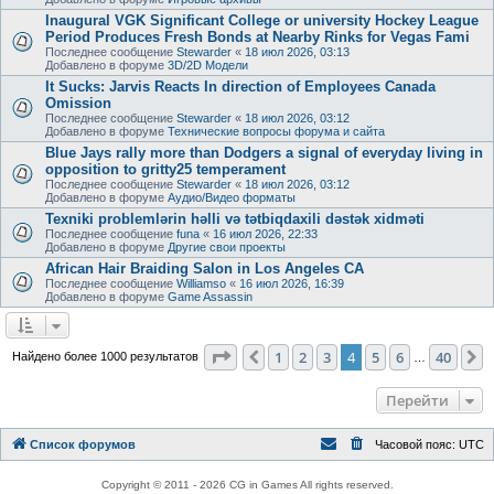
Inaugural VGK Significant College or university Hockey League
Period Produces Fresh Bonds at Nearby Rinks for Vegas Fami
Последнее сообщение
Stewarder
«
18 июл 2026, 03:13
Добавлено в форуме
3D/2D Модели
It Sucks: Jarvis Reacts In direction of Employees Canada
Omission
Последнее сообщение
Stewarder
«
18 июл 2026, 03:12
Добавлено в форуме
Технические вопросы форума и сайта
Blue Jays rally more than Dodgers a signal of everyday living in
opposition to gritty25 temperament
Последнее сообщение
Stewarder
«
18 июл 2026, 03:12
Добавлено в форуме
Аудио/Видео форматы
Texniki problemlərin həlli və tətbiqdaxili dəstək xidməti
Последнее сообщение
funa
«
16 июл 2026, 22:33
Добавлено в форуме
Другие свои проекты
African Hair Braiding Salon in Los Angeles CA
Последнее сообщение
Williamso
«
16 июл 2026, 16:39
Добавлено в форуме
Game Assassin
Страница
4
из
40
1
2
3
4
5
6
40
Пред.
С
Найдено более 1000 результатов
…
Перейти
Список форумов
Часовой пояс:
UTC
Copyright © 2011 - 2026 CG in Games All rights reserved.