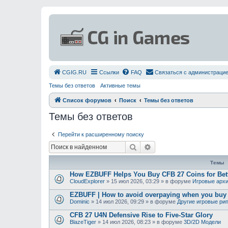
СGIG.RU
Ссылки
FAQ
Связаться с администраци
Темы без ответов
Активные темы
Список форумов
Поиск
Темы без ответов
Темы без ответов
Перейти к расширенному поиску
Поиск
Расширенный поиск
Темы
How EZBUFF Helps You Buy CFB 27 Coins for Bett
CloudExplorer
»
15 июл 2026, 03:29
» в форуме
Игровые арх
EZBUFF | How to avoid overpaying when you bu
Dominic
»
14 июл 2026, 09:29
» в форуме
Другие игровые ри
CFB 27 U4N Defensive Rise to Five-Star Glory
BlazeTiger
»
14 июл 2026, 08:23
» в форуме
3D/2D Модели