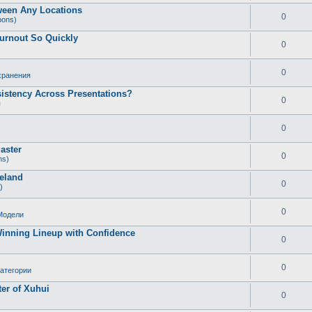
tween Any Locations
0
ons)
Burnout So Quickly
0
0
хранения
istency Across Presentations?
0
ы
0
aster
0
ns)
reland
0
)
0
Модели
inning Lineup with Confidence
0
0
атегории
ter of Xuhui
0