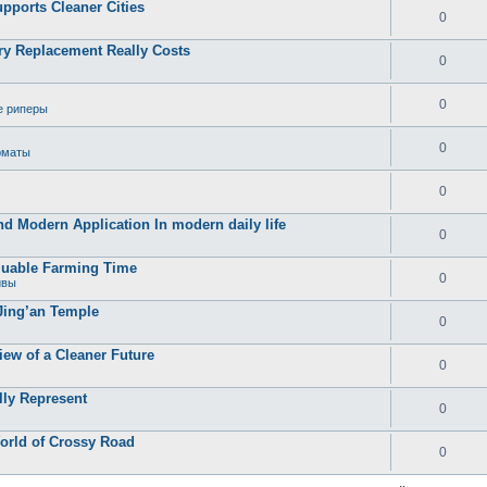
ports Cleaner Cities
0
ry Replacement Really Costs
0
0
е риперы
0
рматы
0
and Modern Application In modern daily life
0
luable Farming Time
0
ивы
Jing’an Temple
0
ew of a Cleaner Future
0
lly Represent
0
World of Crossy Road
0