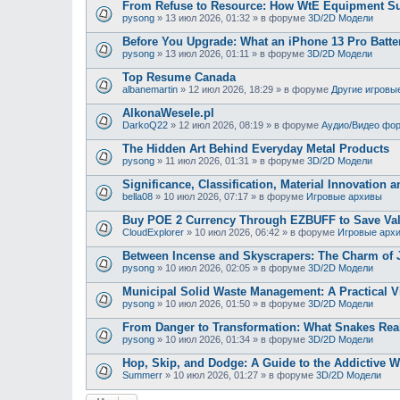
From Refuse to Resource: How WtE Equipment Sup
pysong
»
13 июл 2026, 01:32
» в форуме
3D/2D Модели
Before You Upgrade: What an iPhone 13 Pro Batte
pysong
»
13 июл 2026, 01:11
» в форуме
3D/2D Модели
Top Resume Canada
albanemartin
»
12 июл 2026, 18:29
» в форуме
Другие игровы
AlkonaWesele.pl
DarkoQ22
»
12 июл 2026, 08:19
» в форуме
Аудио/Видео фо
The Hidden Art Behind Everyday Metal Products
pysong
»
11 июл 2026, 01:31
» в форуме
3D/2D Модели
Significance, Classification, Material Innovation 
bella08
»
10 июл 2026, 07:17
» в форуме
Игровые архивы
Buy POE 2 Currency Through EZBUFF to Save Va
CloudExplorer
»
10 июл 2026, 06:42
» в форуме
Игровые арх
Between Incense and Skyscrapers: The Charm of 
pysong
»
10 июл 2026, 02:05
» в форуме
3D/2D Модели
Municipal Solid Waste Management: A Practical Vi
pysong
»
10 июл 2026, 01:50
» в форуме
3D/2D Модели
From Danger to Transformation: What Snakes Rea
pysong
»
10 июл 2026, 01:34
» в форуме
3D/2D Модели
Hop, Skip, and Dodge: A Guide to the Addictive 
Summerr
»
10 июл 2026, 01:27
» в форуме
3D/2D Модели