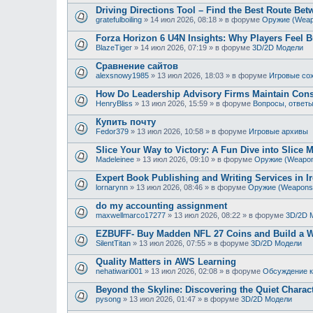
Driving Directions Tool – Find the Best Route Be
gratefulboiling
»
14 июл 2026, 08:18
» в форуме
Оружие (Weap
Forza Horizon 6 U4N Insights: Why Players Feel 
BlazeTiger
»
14 июл 2026, 07:19
» в форуме
3D/2D Модели
Сравнение сайтов
alexsnowy1985
»
13 июл 2026, 18:03
» в форуме
Игровые со
How Do Leadership Advisory Firms Maintain Cons
HenryBliss
»
13 июл 2026, 15:59
» в форуме
Вопросы, ответ
Купить почту
Fedor379
»
13 июл 2026, 10:58
» в форуме
Игровые архивы
Slice Your Way to Victory: A Fun Dive into Slice M
Madeleinee
»
13 июл 2026, 09:10
» в форуме
Оружие (Weapo
Expert Book Publishing and Writing Services in I
lornarynn
»
13 июл 2026, 08:46
» в форуме
Оружие (Weapons
do my accounting assignment
maxwellmarco17277
»
13 июл 2026, 08:22
» в форуме
3D/2D 
EZBUFF- Buy Madden NFL 27 Coins and Build a W
SilentTitan
»
13 июл 2026, 07:55
» в форуме
3D/2D Модели
Quality Matters in AWS Learning
nehatiwari001
»
13 июл 2026, 02:08
» в форуме
Обсуждение к
Beyond the Skyline: Discovering the Quiet Charac
pysong
»
13 июл 2026, 01:47
» в форуме
3D/2D Модели