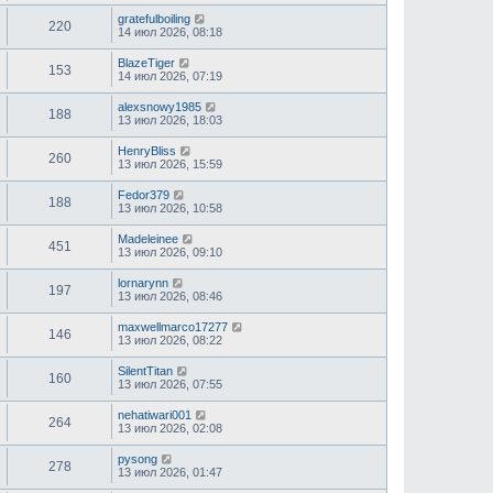
gratefulboiling
220
14 июл 2026, 08:18
BlazeTiger
153
14 июл 2026, 07:19
alexsnowy1985
188
13 июл 2026, 18:03
HenryBliss
260
13 июл 2026, 15:59
Fedor379
188
13 июл 2026, 10:58
Madeleinee
451
13 июл 2026, 09:10
lornarynn
197
13 июл 2026, 08:46
maxwellmarco17277
146
13 июл 2026, 08:22
SilentTitan
160
13 июл 2026, 07:55
nehatiwari001
264
13 июл 2026, 02:08
pysong
278
13 июл 2026, 01:47