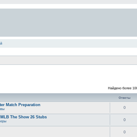
ей
Найдено более 10
Ответы
er Match Preparation
0
ивы
y MLB The Show 26 Stubs
0
перы
0