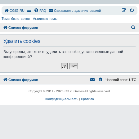
СGIG.RU
FAQ
Связаться с администрацией
Темы без ответов
Активные темы
П
Список форумов
о
Удалить cookies
и
с
Вы уверены, что хотите удалить все cookie, установленные данной
конференцией?
к
Список форумов
Часовой пояс:
UTC
Copyright © 2011 - 2026 CG in Games All rights reserved.
Конфиденциальность
|
Правила