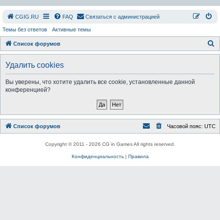
СGIG.RU
FAQ
Связаться с администрацией
Темы без ответов
Активные темы
П
Список форумов
о
Удалить cookies
и
с
Вы уверены, что хотите удалить все cookie, установленные данной
конференцией?
к
Список форумов
Часовой пояс:
UTC
Copyright © 2011 - 2026 CG in Games All rights reserved.
Конфиденциальность
|
Правила