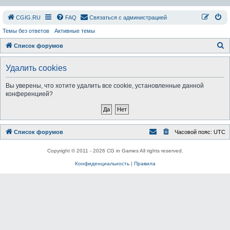
СGIG.RU
FAQ
Связаться с администрацией
Темы без ответов
Активные темы
П
Список форумов
о
Удалить cookies
и
с
Вы уверены, что хотите удалить все cookie, установленные данной
конференцией?
к
Список форумов
Часовой пояс:
UTC
Copyright © 2011 - 2026 CG in Games All rights reserved.
Конфиденциальность
|
Правила