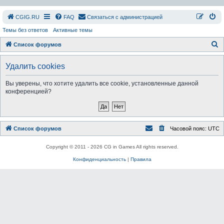
СGIG.RU
FAQ
Связаться с администрацией
Темы без ответов
Активные темы
П
Список форумов
о
Удалить cookies
и
с
Вы уверены, что хотите удалить все cookie, установленные данной
конференцией?
к
Список форумов
Часовой пояс:
UTC
Copyright © 2011 - 2026 CG in Games All rights reserved.
Конфиденциальность
|
Правила