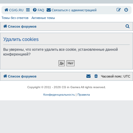
СGIG.RU
FAQ
Связаться с администрацией
Темы без ответов
Активные темы
П
Список форумов
о
Удалить cookies
и
с
Вы уверены, что хотите удалить все cookie, установленные данной
конференцией?
к
Список форумов
Часовой пояс:
UTC
Copyright © 2011 - 2026 CG in Games All rights reserved.
Конфиденциальность
|
Правила