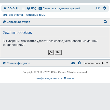
СGIG.RU
FAQ
Связаться с администрацией
Темы без ответов
Активные темы
П
Список форумов
о
Удалить cookies
и
с
Вы уверены, что хотите удалить все cookie, установленные данной
конференцией?
к
Список форумов
Часовой пояс:
UTC
Copyright © 2011 - 2026 CG in Games All rights reserved.
Конфиденциальность
|
Правила