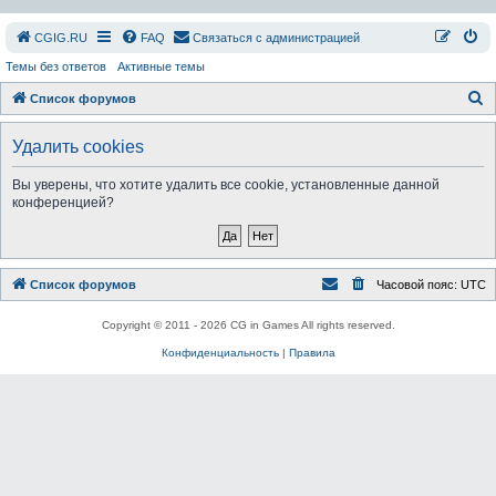
СGIG.RU
FAQ
Связаться с администрацией
Темы без ответов
Активные темы
П
Список форумов
о
Удалить cookies
и
с
Вы уверены, что хотите удалить все cookie, установленные данной
конференцией?
к
Список форумов
Часовой пояс:
UTC
Copyright © 2011 - 2026 CG in Games All rights reserved.
Конфиденциальность
|
Правила