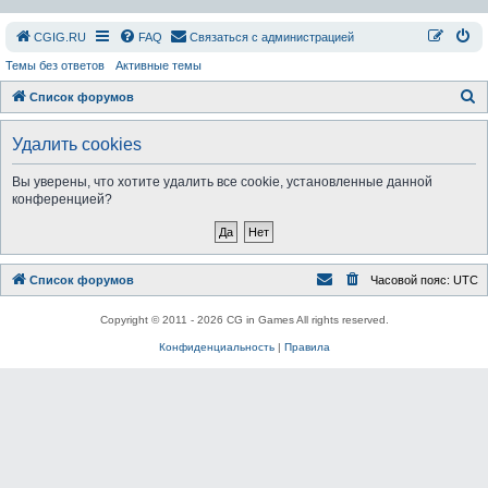
СGIG.RU
FAQ
Связаться с администрацией
Темы без ответов
Активные темы
П
Список форумов
о
Удалить cookies
и
с
Вы уверены, что хотите удалить все cookie, установленные данной
конференцией?
к
Список форумов
Часовой пояс:
UTC
Copyright © 2011 - 2026 CG in Games All rights reserved.
Конфиденциальность
|
Правила