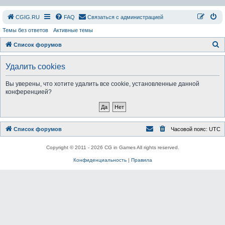
СGIG.RU
FAQ
Связаться с администрацией
Темы без ответов
Активные темы
П
Список форумов
о
Удалить cookies
и
с
Вы уверены, что хотите удалить все cookie, установленные данной
конференцией?
к
Список форумов
Часовой пояс:
UTC
Copyright © 2011 - 2026 CG in Games All rights reserved.
Конфиденциальность
|
Правила