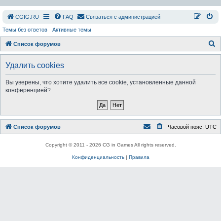
СGIG.RU
FAQ
Связаться с администрацией
Темы без ответов
Активные темы
П
Список форумов
о
Удалить cookies
и
с
Вы уверены, что хотите удалить все cookie, установленные данной
конференцией?
к
Список форумов
Часовой пояс:
UTC
Copyright © 2011 - 2026 CG in Games All rights reserved.
Конфиденциальность
|
Правила