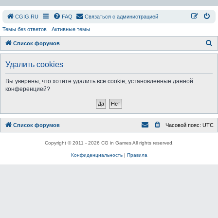
СGIG.RU
FAQ
Связаться с администрацией
Темы без ответов
Активные темы
П
Список форумов
о
Удалить cookies
и
с
Вы уверены, что хотите удалить все cookie, установленные данной
конференцией?
к
Список форумов
Часовой пояс:
UTC
Copyright © 2011 - 2026 CG in Games All rights reserved.
Конфиденциальность
|
Правила