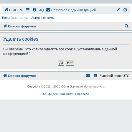
СGIG.RU
FAQ
Связаться с администрацией
Темы без ответов
Активные темы
П
Список форумов
о
Удалить cookies
и
с
Вы уверены, что хотите удалить все cookie, установленные данной
конференцией?
к
Список форумов
Часовой пояс:
UTC
Copyright © 2011 - 2026 CG in Games All rights reserved.
Конфиденциальность
|
Правила