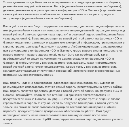
Этими данными могут быть, но не исчерпываются, следующие данные: сообщения,
размещённые под учётной записью Гостя (в дальнейшем «анонимные сообщения»),
данные, указанные при регистрации в конференции «CG in Games» (в дальнейшем
«ваша учётная запись») и сообщения, оставленные вами после регистрации и
авторизации (в дальнейшем «ваши сообщения»).
Ваша учётная запись будет содержать, как минимум, однозначно идентифицируемое
имя (в дальнейшем «ваше имя пользователя»), индивидуальный пароль для входа под
вашей учётной записью (далее «ваш пароль») и реальный адрес email (в дальнейшем
«ваш адрес email»). Ваша информация из вашей учётной записи на форумах «CG in
Games» охраняется законами о защите компьютерной информации, применяемыми в
стране, предоставляющей нам услуги хостинга. Любая информация, запрашиваемая
при регистрации в конференции «CG in Games», кроме вашего имени пользователя,
вашего пароля и вашего адреса email, может быть как необходимой, так и
необязательной ко вводу, на усмотрение администрации конференции «CG in
Games». В любом случае у вас есть возможность выбрать, какая информация из
вашей учётной записи будет общедоступна. Кроме того, у вас есть возможность
согласиться/отказаться от получения сообщений, автоматически сгенерированных
программным обеспечением phpBB.
Ваш пароль надёжно зашифрован (односторонним хэшированием). Однако не
рекомендуется использовать этот же самый пароль, регистрируясь на других сайтах.
Ваш пароль является средством доступа к вашей учётной записи на форумах «CG in
Games», пожалуйста, храните его в тайне, ни при каких обстоятельствах ни
представители «CG in Games», ни phpBB Limited, ни другое третье лицо не вправе
спрашивать ваш пароль. В случае, если вы забудете ваш пароль к вашей учётной
записи, вы сможете воспользоваться функцией восстановления пароля «Забыли
пароль?», предусмотренной программным обеспечением phpBB. Вам будет
необходимо ввести ваше имя пользователя и ваш адрес email, после чего
программное обеспечение phpBB сгенерирует вам новый пароль для вашей учётной
записи.