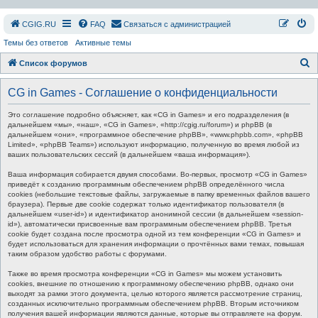
СGIG.RU
FAQ
Связаться с администрацией
Темы без ответов
Активные темы
П
Список форумов
о
CG in Games - Соглашение о конфиденциальности
и
с
Это соглашение подробно объясняет, как «CG in Games» и его подразделения (в
дальнейшем «мы», «наш», «CG in Games», «http://cgig.ru/forum») и phpBB (в
к
дальнейшем «они», «программное обеспечение phpBB», «www.phpbb.com», «phpBB
Limited», «phpBB Teams») используют информацию, полученную во время любой из
ваших пользовательских сессий (в дальнейшем «ваша информация»).
Ваша информация собирается двумя способами. Во-первых, просмотр «CG in Games»
приведёт к созданию программным обеспечением phpBB определённого числа
cookies (небольшие текстовые файлы, загружаемые в папку временных файлов вашего
браузера). Первые две cookie содержат только идентификатор пользователя (в
дальнейшем «user-id») и идентификатор анонимной сессии (в дальнейшем «session-
id»), автоматически присвоенные вам программным обеспечением phpBB. Третья
cookie будет создана после просмотра одной из тем конференции «CG in Games» и
будет использоваться для хранения информации о прочтённых вами темах, повышая
таким образом удобство работы с форумами.
Также во время просмотра конференции «CG in Games» мы можем установить
cookies, внешние по отношению к программному обеспечению phpBB, однако они
выходят за рамки этого документа, целью которого является рассмотрение страниц,
созданных исключительно программным обеспечением phpBB. Вторым источником
получения вашей информации являются данные, которые вы отправляете на форум.