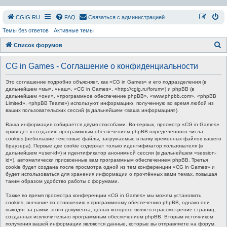
СGIG.RU
FAQ
Связаться с администрацией
Темы без ответов
Активные темы
П
Список форумов
о
CG in Games - Соглашение о конфиденциальности
и
с
Это соглашение подробно объясняет, как «CG in Games» и его подразделения (в
дальнейшем «мы», «наш», «CG in Games», «http://cgig.ru/forum») и phpBB (в
к
дальнейшем «они», «программное обеспечение phpBB», «www.phpbb.com», «phpBB
Limited», «phpBB Teams») используют информацию, полученную во время любой из
ваших пользовательских сессий (в дальнейшем «ваша информация»).
Ваша информация собирается двумя способами. Во-первых, просмотр «CG in Games»
приведёт к созданию программным обеспечением phpBB определённого числа
cookies (небольшие текстовые файлы, загружаемые в папку временных файлов вашего
браузера). Первые две cookie содержат только идентификатор пользователя (в
дальнейшем «user-id») и идентификатор анонимной сессии (в дальнейшем «session-
id»), автоматически присвоенные вам программным обеспечением phpBB. Третья
cookie будет создана после просмотра одной из тем конференции «CG in Games» и
будет использоваться для хранения информации о прочтённых вами темах, повышая
таким образом удобство работы с форумами.
Также во время просмотра конференции «CG in Games» мы можем установить
cookies, внешние по отношению к программному обеспечению phpBB, однако они
выходят за рамки этого документа, целью которого является рассмотрение страниц,
созданных исключительно программным обеспечением phpBB. Вторым источником
получения вашей информации являются данные, которые вы отправляете на форум.