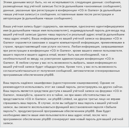
Этими данными могут быть, но не исчерпываются, следующие данные: сообщения,
размещённые под учётной записью Гостя (в дальнейшем «анонимные сообщения»),
данные, указанные при регистрации в конференции «CG in Games» (в дальнейшем
«ваша учётная запись») и сообщения, оставленные вами после регистрации и
авторизации (в дальнейшем «ваши сообщения»).
Ваша учётная запись будет содержать, как минимум, однозначно идентифицируемое
имя (в дальнейшем «ваше имя пользователя»), индивидуальный пароль для входа под
вашей учётной записью (далее «ваш пароль») и реальный адрес email (в дальнейшем
«ваш адрес email»). Ваша информация из вашей учётной записи на форумах «CG in
Games» охраняется законами о защите компьютерной информации, применяемыми в
стране, предоставляющей нам услуги хостинга. Любая информация, запрашиваемая
при регистрации в конференции «CG in Games», кроме вашего имени пользователя,
вашего пароля и вашего адреса email, может быть как необходимой, так и
необязательной ко вводу, на усмотрение администрации конференции «CG in
Games». В любом случае у вас есть возможность выбрать, какая информация из
вашей учётной записи будет общедоступна. Кроме того, у вас есть возможность
согласиться/отказаться от получения сообщений, автоматически сгенерированных
программным обеспечением phpBB.
Ваш пароль надёжно зашифрован (односторонним хэшированием). Однако не
рекомендуется использовать этот же самый пароль, регистрируясь на других сайтах.
Ваш пароль является средством доступа к вашей учётной записи на форумах «CG in
Games», пожалуйста, храните его в тайне, ни при каких обстоятельствах ни
представители «CG in Games», ни phpBB Limited, ни другое третье лицо не вправе
спрашивать ваш пароль. В случае, если вы забудете ваш пароль к вашей учётной
записи, вы сможете воспользоваться функцией восстановления пароля «Забыли
пароль?», предусмотренной программным обеспечением phpBB. Вам будет
необходимо ввести ваше имя пользователя и ваш адрес email, после чего
программное обеспечение phpBB сгенерирует вам новый пароль для вашей учётной
записи.