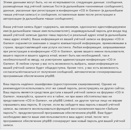
Этими данными могут быть, но не исчерпываются, следующие данные: сообщения,
размещённые под учётной записью Гостя (в дальнейшем «анонимные сообщения»),
данные, указанные при регистрации в конференции «CG in Games» (в дальнейшем
«ваша учётная запись») и сообщения, оставленные вами после регистрации и
авторизации (в дальнейшем «ваши сообщения»).
Ваша учётная запись будет содержать, как минимум, однозначно идентифицируемое
имя (в дальнейшем «ваше имя пользователя»), индивидуальный пароль для входа под
вашей учётной записью (далее «ваш пароль») и реальный адрес email (в дальнейшем
«ваш адрес email»). Ваша информация из вашей учётной записи на форумах «CG in
Games» охраняется законами о защите компьютерной информации, применяемыми в
стране, предоставляющей нам услуги хостинга. Любая информация, запрашиваемая
при регистрации в конференции «CG in Games», кроме вашего имени пользователя,
вашего пароля и вашего адреса email, может быть как необходимой, так и
необязательной ко вводу, на усмотрение администрации конференции «CG in
Games». В любом случае у вас есть возможность выбрать, какая информация из
вашей учётной записи будет общедоступна. Кроме того, у вас есть возможность
согласиться/отказаться от получения сообщений, автоматически сгенерированных
программным обеспечением phpBB.
Ваш пароль надёжно зашифрован (односторонним хэшированием). Однако не
рекомендуется использовать этот же самый пароль, регистрируясь на других сайтах.
Ваш пароль является средством доступа к вашей учётной записи на форумах «CG in
Games», пожалуйста, храните его в тайне, ни при каких обстоятельствах ни
представители «CG in Games», ни phpBB Limited, ни другое третье лицо не вправе
спрашивать ваш пароль. В случае, если вы забудете ваш пароль к вашей учётной
записи, вы сможете воспользоваться функцией восстановления пароля «Забыли
пароль?», предусмотренной программным обеспечением phpBB. Вам будет
необходимо ввести ваше имя пользователя и ваш адрес email, после чего
программное обеспечение phpBB сгенерирует вам новый пароль для вашей учётной
записи.