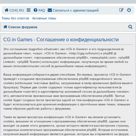
СGIG.RU
FAQ
Связаться с администрацией
Темы без ответов
Активные темы
П
Список форумов
о
CG in Games - Соглашение о конфиденциальности
и
с
Это соглашение подробно объясняет, как «CG in Games» и его подразделения (в
дальнейшем «мы», «наш», «CG in Games», «http://cgig.ru/forum») и phpBB (в
к
дальнейшем «они», «программное обеспечение phpBB», «www.phpbb.com», «phpBB
Limited», «phpBB Teams») используют информацию, полученную во время любой из
ваших пользовательских сессий (в дальнейшем «ваша информация»).
Ваша информация собирается двумя способами. Во-первых, просмотр «CG in Games»
приведёт к созданию программным обеспечением phpBB определённого числа
cookies (небольшие текстовые файлы, загружаемые в папку временных файлов вашего
браузера). Первые две cookie содержат только идентификатор пользователя (в
дальнейшем «user-id») и идентификатор анонимной сессии (в дальнейшем «session-
id»), автоматически присвоенные вам программным обеспечением phpBB. Третья
cookie будет создана после просмотра одной из тем конференции «CG in Games» и
будет использоваться для хранения информации о прочтённых вами темах, повышая
таким образом удобство работы с форумами.
Также во время просмотра конференции «CG in Games» мы можем установить
cookies, внешние по отношению к программному обеспечению phpBB, однако они
выходят за рамки этого документа, целью которого является рассмотрение страниц,
созданных исключительно программным обеспечением phpBB. Вторым источником
получения вашей информации являются данные, которые вы отправляете на форум.