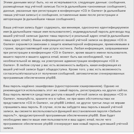
Этими данными могут быть, но не исчерпываются, следующие данные: сообщения,
размещённые под учётной записью Гостя (в дальнейшем «анонимные сообщения»),
данные, указанные при регистрации в конференции «CG in Games» (в дальнейшем
«ваша учётная запись») и сообщения, оставленные вами после регистрации и
авторизации (в дальнейшем «ваши сообщения»).
Ваша учётная запись будет содержать, как минимум, однозначно идентифицируемое
имя (в дальнейшем «ваше имя пользователя»), индивидуальный пароль для входа под
вашей учётной записью (далее «ваш пароль») и реальный адрес email (в дальнейшем
«ваш адрес email»). Ваша информация из вашей учётной записи на форумах «CG in
Games» охраняется законами о защите компьютерной информации, применяемыми в
стране, предоставляющей нам услуги хостинга. Любая информация, запрашиваемая
при регистрации в конференции «CG in Games», кроме вашего имени пользователя,
вашего пароля и вашего адреса email, может быть как необходимой, так и
необязательной ко вводу, на усмотрение администрации конференции «CG in
Games». В любом случае у вас есть возможность выбрать, какая информация из
вашей учётной записи будет общедоступна. Кроме того, у вас есть возможность
согласиться/отказаться от получения сообщений, автоматически сгенерированных
программным обеспечением phpBB.
Ваш пароль надёжно зашифрован (односторонним хэшированием). Однако не
рекомендуется использовать этот же самый пароль, регистрируясь на других сайтах.
Ваш пароль является средством доступа к вашей учётной записи на форумах «CG in
Games», пожалуйста, храните его в тайне, ни при каких обстоятельствах ни
представители «CG in Games», ни phpBB Limited, ни другое третье лицо не вправе
спрашивать ваш пароль. В случае, если вы забудете ваш пароль к вашей учётной
записи, вы сможете воспользоваться функцией восстановления пароля «Забыли
пароль?», предусмотренной программным обеспечением phpBB. Вам будет
необходимо ввести ваше имя пользователя и ваш адрес email, после чего
программное обеспечение phpBB сгенерирует вам новый пароль для вашей учётной
записи.