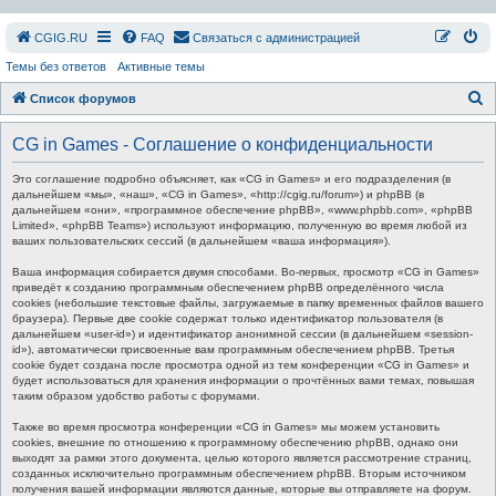
СGIG.RU
FAQ
Связаться с администрацией
Темы без ответов
Активные темы
П
Список форумов
о
CG in Games - Соглашение о конфиденциальности
и
с
Это соглашение подробно объясняет, как «CG in Games» и его подразделения (в
дальнейшем «мы», «наш», «CG in Games», «http://cgig.ru/forum») и phpBB (в
к
дальнейшем «они», «программное обеспечение phpBB», «www.phpbb.com», «phpBB
Limited», «phpBB Teams») используют информацию, полученную во время любой из
ваших пользовательских сессий (в дальнейшем «ваша информация»).
Ваша информация собирается двумя способами. Во-первых, просмотр «CG in Games»
приведёт к созданию программным обеспечением phpBB определённого числа
cookies (небольшие текстовые файлы, загружаемые в папку временных файлов вашего
браузера). Первые две cookie содержат только идентификатор пользователя (в
дальнейшем «user-id») и идентификатор анонимной сессии (в дальнейшем «session-
id»), автоматически присвоенные вам программным обеспечением phpBB. Третья
cookie будет создана после просмотра одной из тем конференции «CG in Games» и
будет использоваться для хранения информации о прочтённых вами темах, повышая
таким образом удобство работы с форумами.
Также во время просмотра конференции «CG in Games» мы можем установить
cookies, внешние по отношению к программному обеспечению phpBB, однако они
выходят за рамки этого документа, целью которого является рассмотрение страниц,
созданных исключительно программным обеспечением phpBB. Вторым источником
получения вашей информации являются данные, которые вы отправляете на форум.