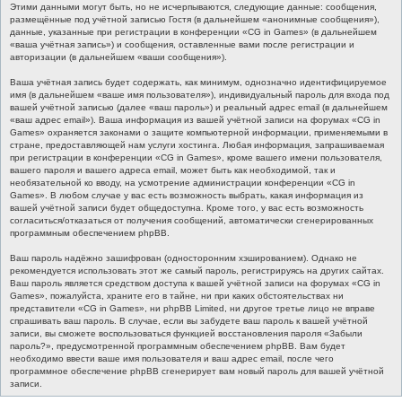
Этими данными могут быть, но не исчерпываются, следующие данные: сообщения,
размещённые под учётной записью Гостя (в дальнейшем «анонимные сообщения»),
данные, указанные при регистрации в конференции «CG in Games» (в дальнейшем
«ваша учётная запись») и сообщения, оставленные вами после регистрации и
авторизации (в дальнейшем «ваши сообщения»).
Ваша учётная запись будет содержать, как минимум, однозначно идентифицируемое
имя (в дальнейшем «ваше имя пользователя»), индивидуальный пароль для входа под
вашей учётной записью (далее «ваш пароль») и реальный адрес email (в дальнейшем
«ваш адрес email»). Ваша информация из вашей учётной записи на форумах «CG in
Games» охраняется законами о защите компьютерной информации, применяемыми в
стране, предоставляющей нам услуги хостинга. Любая информация, запрашиваемая
при регистрации в конференции «CG in Games», кроме вашего имени пользователя,
вашего пароля и вашего адреса email, может быть как необходимой, так и
необязательной ко вводу, на усмотрение администрации конференции «CG in
Games». В любом случае у вас есть возможность выбрать, какая информация из
вашей учётной записи будет общедоступна. Кроме того, у вас есть возможность
согласиться/отказаться от получения сообщений, автоматически сгенерированных
программным обеспечением phpBB.
Ваш пароль надёжно зашифрован (односторонним хэшированием). Однако не
рекомендуется использовать этот же самый пароль, регистрируясь на других сайтах.
Ваш пароль является средством доступа к вашей учётной записи на форумах «CG in
Games», пожалуйста, храните его в тайне, ни при каких обстоятельствах ни
представители «CG in Games», ни phpBB Limited, ни другое третье лицо не вправе
спрашивать ваш пароль. В случае, если вы забудете ваш пароль к вашей учётной
записи, вы сможете воспользоваться функцией восстановления пароля «Забыли
пароль?», предусмотренной программным обеспечением phpBB. Вам будет
необходимо ввести ваше имя пользователя и ваш адрес email, после чего
программное обеспечение phpBB сгенерирует вам новый пароль для вашей учётной
записи.