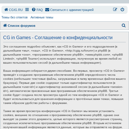
СGIG.RU
FAQ
Связаться с администрацией
Темы без ответов
Активные темы
П
Список форумов
о
CG in Games - Соглашение о конфиденциальности
и
с
Это соглашение подробно объясняет, как «CG in Games» и его подразделения (в
дальнейшем «мы», «наш», «CG in Games», «http://cgig.ru/forum») и phpBB (в
к
дальнейшем «они», «программное обеспечение phpBB», «www.phpbb.com», «phpBB
Limited», «phpBB Teams») используют информацию, полученную во время любой из
ваших пользовательских сессий (в дальнейшем «ваша информация»).
Ваша информация собирается двумя способами. Во-первых, просмотр «CG in Games»
приведёт к созданию программным обеспечением phpBB определённого числа
cookies (небольшие текстовые файлы, загружаемые в папку временных файлов вашего
браузера). Первые две cookie содержат только идентификатор пользователя (в
дальнейшем «user-id») и идентификатор анонимной сессии (в дальнейшем «session-
id»), автоматически присвоенные вам программным обеспечением phpBB. Третья
cookie будет создана после просмотра одной из тем конференции «CG in Games» и
будет использоваться для хранения информации о прочтённых вами темах, повышая
таким образом удобство работы с форумами.
Также во время просмотра конференции «CG in Games» мы можем установить
cookies, внешние по отношению к программному обеспечению phpBB, однако они
выходят за рамки этого документа, целью которого является рассмотрение страниц,
созданных исключительно программным обеспечением phpBB. Вторым источником
получения вашей информации являются данные, которые вы отправляете на форум.