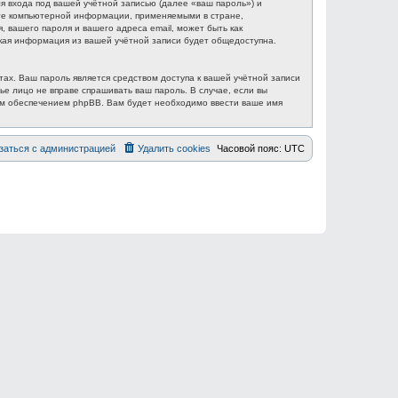
 входа под вашей учётной записью (далее «ваш пароль») и
ите компьютерной информации, применяемыми в стране,
вашего пароля и вашего адреса email, может быть как
акая информация из вашей учётной записи будет общедоступна.
ах. Ваш пароль является средством доступа к вашей учётной записи
ье лицо не вправе спрашивать ваш пароль. В случае, если вы
ым обеспечением phpBB. Вам будет необходимо ввести ваше имя
заться с администрацией
Удалить cookies
Часовой пояс:
UTC