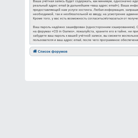
Ваша учётная запись будет содержать, как минимум, однозначно ид
реальный адрес email (в дальнейшем «ваш адрес email»). Ваша ин
предоставляющей нам услуги хостинга. Любая информация, запрашив
необходимой, так и необязательной ко вводу, на усмотрение админ
Кроме того, у вас есть возможность согласиться/отказаться от по
Ваш пароль надёжно зашифрован (односторонним хэшированием). Одн
на форумах «CG in Games», пожалуйста, храните его в тайне, ни при
забудете ваш пароль к вашей учётной записи, вы сможете восполь
пользователя и ваш адрес email, после чего программное обеспечен
Список форумов