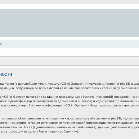
ей
ности
зделения (в дальнейшем «мы», «наш», «CG in Games», «http://cgig.ru/forum») и phpBB (в
формацию, полученную во время любой из ваших пользовательских сессий (в дальнейшем 
р «CG in Games» приведёт к созданию программным обеспечением phpBB определённого чи
лько идентификатор пользователя (в дальнейшем «user-id») и идентификатор анонимной с
ле просмотра одной из тем конференции «CG in Games» и будет использоваться для хра
ановить cookies, внешние по отношению к программному обеспечению phpBB, однако они 
печением phpBB. Вторым источником получения вашей информации являются данные, кото
ётной записью Гостя (в дальнейшем «анонимные сообщения»), данные, указанные при ре
и и авторизации (в дальнейшем «ваши сообщения»).