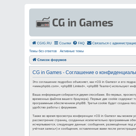
СGIG.RU
Ссылки
FAQ
Связаться с администраци
Темы без ответов
Активные темы
Список форумов
CG in Games - Соглашение о конфиденциаль
Это соглашение подробно объясняет, как «CG in Games» и его подра
«www.phpbb.com», «phpBB Limited», «phpBB Teams») используют ин
Ваша информация собирается двумя способами. Во-первых, просмот
временных файлов вашего браузера). Первые две cookie содержат то
программным обеспечением phpBB. Третья cookie будет создана пос
удобство работы с форумами.
Также во время просмотра конференции «CG in Games» мы можем уст
рассмотрение страниц, созданных исключительно программным обес
исчерпываются, следующие данные: сообщения, размещённые под уч
учётная запись») и сообщения, оставленные вами после регистраци