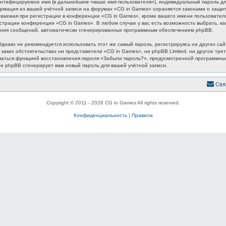
ентифицируемое имя (в дальнейшем «ваше имя пользователя»), индивидуальный пароль для
формация из вашей учётной записи на форумах «CG in Games» охраняется законами о защ
аемая при регистрации в конференции «CG in Games», кроме вашего имени пользователя, 
истрации конференции «CG in Games». В любом случае у вас есть возможность выбрать, к
лучения сообщений, автоматически сгенерированных программным обеспечением phpBB.
ако не рекомендуется использовать этот же самый пароль, регистрируясь на других сайт
 каких обстоятельствах ни представители «CG in Games», ни phpBB Limited, ни другое трет
зоваться функцией восстановления пароля «Забыли пароль?», предусмотренной программн
ие phpBB сгенерирует вам новый пароль для вашей учётной записи.
Свя
Copyright © 2011 - 2026 CG in Games All rights reserved.
Конфиденциальность
|
Правила