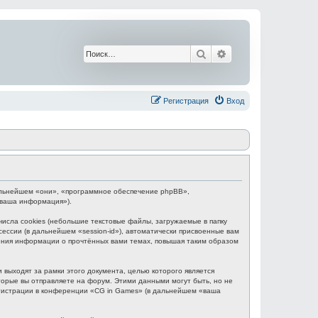
Поиск
Расширенный поис
Регистрация
Вход
 дальнейшем «они», «программное обеспечение phpBB»,
«ваша информация»).
сла cookies (небольшие текстовые файлы, загружаемые в папку
ессии (в дальнейшем «session-id»), автоматически присвоенные вам
нения информации о прочтённых вами темах, повышая таким образом
выходят за рамки этого документа, целью которого является
рые вы отправляете на форум. Этими данными могут быть, но не
гистрации в конференции «CG in Games» (в дальнейшем «ваша