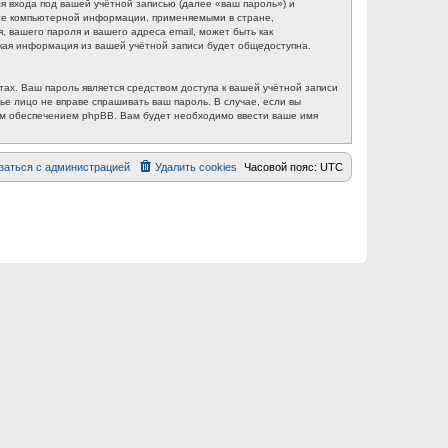
 входа под вашей учётной записью (далее «ваш пароль») и
ите компьютерной информации, применяемыми в стране,
вашего пароля и вашего адреса email, может быть как
акая информация из вашей учётной записи будет общедоступна.
ах. Ваш пароль является средством доступа к вашей учётной записи
ье лицо не вправе спрашивать ваш пароль. В случае, если вы
ым обеспечением phpBB. Вам будет необходимо ввести ваше имя
заться с администрацией
Удалить cookies
Часовой пояс:
UTC