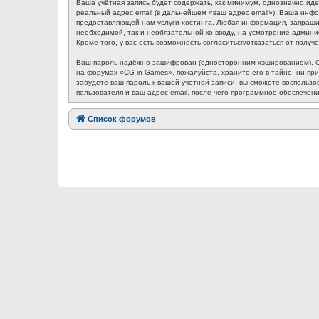
Ваша учётная запись будет содержать, как минимум, однозначно ид
реальный адрес email (в дальнейшем «ваш адрес email»). Ваша ин
предоставляющей нам услуги хостинга. Любая информация, запрашив
необходимой, так и необязательной ко вводу, на усмотрение админ
Кроме того, у вас есть возможность согласиться/отказаться от по
Ваш пароль надёжно зашифрован (односторонним хэшированием). Одн
на форумах «CG in Games», пожалуйста, храните его в тайне, ни при
забудете ваш пароль к вашей учётной записи, вы сможете восполь
пользователя и ваш адрес email, после чего программное обеспечен
Список форумов