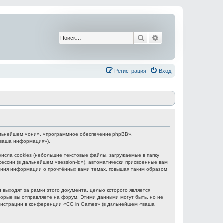
Поиск
Расширенный поис
Регистрация
Вход
 дальнейшем «они», «программное обеспечение phpBB»,
«ваша информация»).
сла cookies (небольшие текстовые файлы, загружаемые в папку
ессии (в дальнейшем «session-id»), автоматически присвоенные вам
нения информации о прочтённых вами темах, повышая таким образом
выходят за рамки этого документа, целью которого является
рые вы отправляете на форум. Этими данными могут быть, но не
гистрации в конференции «CG in Games» (в дальнейшем «ваша