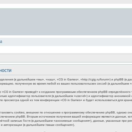
ей
ности
зделения (в дальнейшем «мы», «наш», «CG in Games», «http://cgig.ru/forum») и phpBB (в
формацию, полученную во время любой из ваших пользовательских сессий (в дальнейшем 
р «CG in Games» приведёт к созданию программным обеспечением phpBB определённого чи
лько идентификатор пользователя (в дальнейшем «user-id») и идентификатор анонимной с
ле просмотра одной из тем конференции «CG in Games» и будет использоваться для хра
ановить cookies, внешние по отношению к программному обеспечению phpBB, однако они 
печением phpBB. Вторым источником получения вашей информации являются данные, кото
ётной записью Гостя (в дальнейшем «анонимные сообщения»), данные, указанные при ре
и и авторизации (в дальнейшем «ваши сообщения»).