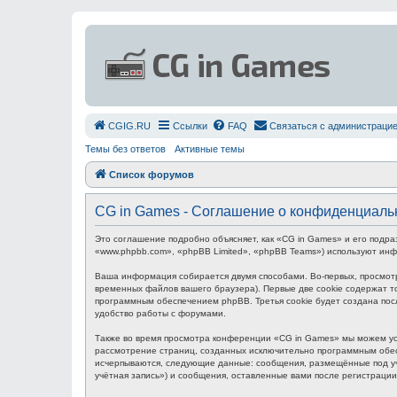
СGIG.RU
Ссылки
FAQ
Связаться с администраци
Темы без ответов
Активные темы
Список форумов
CG in Games - Соглашение о конфиденциаль
Это соглашение подробно объясняет, как «CG in Games» и его подра
«www.phpbb.com», «phpBB Limited», «phpBB Teams») используют ин
Ваша информация собирается двумя способами. Во-первых, просмот
временных файлов вашего браузера). Первые две cookie содержат то
программным обеспечением phpBB. Третья cookie будет создана пос
удобство работы с форумами.
Также во время просмотра конференции «CG in Games» мы можем уст
рассмотрение страниц, созданных исключительно программным обес
исчерпываются, следующие данные: сообщения, размещённые под уч
учётная запись») и сообщения, оставленные вами после регистраци