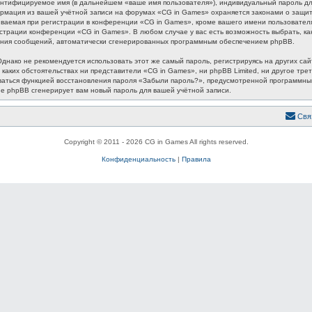
ентифицируемое имя (в дальнейшем «ваше имя пользователя»), индивидуальный пароль для
формация из вашей учётной записи на форумах «CG in Games» охраняется законами о защ
аемая при регистрации в конференции «CG in Games», кроме вашего имени пользователя, 
истрации конференции «CG in Games». В любом случае у вас есть возможность выбрать, к
лучения сообщений, автоматически сгенерированных программным обеспечением phpBB.
ако не рекомендуется использовать этот же самый пароль, регистрируясь на других сайт
 каких обстоятельствах ни представители «CG in Games», ни phpBB Limited, ни другое трет
зоваться функцией восстановления пароля «Забыли пароль?», предусмотренной программн
ие phpBB сгенерирует вам новый пароль для вашей учётной записи.
Свя
Copyright © 2011 - 2026 CG in Games All rights reserved.
Конфиденциальность
|
Правила