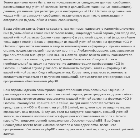
Этими данными могут быть, но не исчерпываются, следующие данные: сообщения,
размещённые под учётной записью Гостя (в дальнейшем «анонимные сообщения»),
данные, указанные при регистрации в конференции «CG in Games» (в дальнейшем
«ваша учётная запись») и сообщения, оставленные вами после регистрации и
авторизации (в дальнейшем «ваши сообщения»).
Ваша учётная запись будет содержать, как минимум, однозначно идентифицируемое
имя (в дальнейшем «ваше имя пользователя»), индивидуальный пароль для входа под
вашей учётной записью (далее «ваш пароль») и реальный адрес email (в дальнейшем
«ваш адрес email»). Ваша информация из вашей учётной записи на форумах «CG in
Games» охраняется законами о защите компьютерной информации, применяемыми в
стране, предоставляющей нам услуги хостинга. Любая информация, запрашиваемая
при регистрации в конференции «CG in Games», кроме вашего имени пользователя,
вашего пароля и вашего адреса email, может быть как необходимой, так и
необязательной ко вводу, на усмотрение администрации конференции «CG in
Games». В любом случае у вас есть возможность выбрать, какая информация из
вашей учётной записи будет общедоступна. Кроме того, у вас есть возможность
согласиться/отказаться от получения сообщений, автоматически сгенерированных
программным обеспечением phpBB.
Ваш пароль надёжно зашифрован (односторонним хэшированием). Однако не
рекомендуется использовать этот же самый пароль, регистрируясь на других сайтах.
Ваш пароль является средством доступа к вашей учётной записи на форумах «CG in
Games», пожалуйста, храните его в тайне, ни при каких обстоятельствах ни
представители «CG in Games», ни phpBB Limited, ни другое третье лицо не вправе
спрашивать ваш пароль. В случае, если вы забудете ваш пароль к вашей учётной
записи, вы сможете воспользоваться функцией восстановления пароля «Забыли
пароль?», предусмотренной программным обеспечением phpBB. Вам будет
необходимо ввести ваше имя пользователя и ваш адрес email, после чего
программное обеспечение phpBB сгенерирует вам новый пароль для вашей учётной
записи.