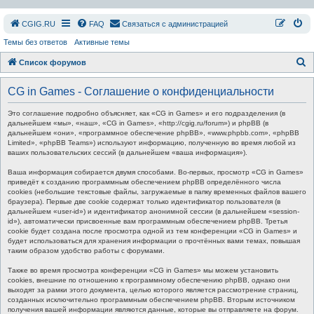
СGIG.RU
FAQ
Связаться с администрацией
Темы без ответов
Активные темы
П
Список форумов
о
CG in Games - Соглашение о конфиденциальности
и
с
Это соглашение подробно объясняет, как «CG in Games» и его подразделения (в
дальнейшем «мы», «наш», «CG in Games», «http://cgig.ru/forum») и phpBB (в
к
дальнейшем «они», «программное обеспечение phpBB», «www.phpbb.com», «phpBB
Limited», «phpBB Teams») используют информацию, полученную во время любой из
ваших пользовательских сессий (в дальнейшем «ваша информация»).
Ваша информация собирается двумя способами. Во-первых, просмотр «CG in Games»
приведёт к созданию программным обеспечением phpBB определённого числа
cookies (небольшие текстовые файлы, загружаемые в папку временных файлов вашего
браузера). Первые две cookie содержат только идентификатор пользователя (в
дальнейшем «user-id») и идентификатор анонимной сессии (в дальнейшем «session-
id»), автоматически присвоенные вам программным обеспечением phpBB. Третья
cookie будет создана после просмотра одной из тем конференции «CG in Games» и
будет использоваться для хранения информации о прочтённых вами темах, повышая
таким образом удобство работы с форумами.
Также во время просмотра конференции «CG in Games» мы можем установить
cookies, внешние по отношению к программному обеспечению phpBB, однако они
выходят за рамки этого документа, целью которого является рассмотрение страниц,
созданных исключительно программным обеспечением phpBB. Вторым источником
получения вашей информации являются данные, которые вы отправляете на форум.