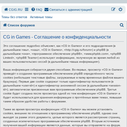
СGIG.RU
FAQ
Связаться с администрацией
Темы без ответов
Активные темы
П
Список форумов
о
CG in Games - Соглашение о конфиденциальности
и
с
Это соглашение подробно объясняет, как «CG in Games» и его подразделения (в
дальнейшем «мы», «наш», «CG in Games», «http://cgig.ru/forum») и phpBB (в
к
дальнейшем «они», «программное обеспечение phpBB», «www.phpbb.com», «phpBB
Limited», «phpBB Teams») используют информацию, полученную во время любой из
ваших пользовательских сессий (в дальнейшем «ваша информация»).
Ваша информация собирается двумя способами. Во-первых, просмотр «CG in Games»
приведёт к созданию программным обеспечением phpBB определённого числа
cookies (небольшие текстовые файлы, загружаемые в папку временных файлов вашего
браузера). Первые две cookie содержат только идентификатор пользователя (в
дальнейшем «user-id») и идентификатор анонимной сессии (в дальнейшем «session-
id»), автоматически присвоенные вам программным обеспечением phpBB. Третья
cookie будет создана после просмотра одной из тем конференции «CG in Games» и
будет использоваться для хранения информации о прочтённых вами темах, повышая
таким образом удобство работы с форумами.
Также во время просмотра конференции «CG in Games» мы можем установить
cookies, внешние по отношению к программному обеспечению phpBB, однако они
выходят за рамки этого документа, целью которого является рассмотрение страниц,
созданных исключительно программным обеспечением phpBB. Вторым источником
получения вашей информации являются данные, которые вы отправляете на форум.