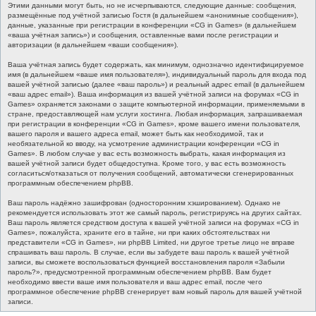
Этими данными могут быть, но не исчерпываются, следующие данные: сообщения,
размещённые под учётной записью Гостя (в дальнейшем «анонимные сообщения»),
данные, указанные при регистрации в конференции «CG in Games» (в дальнейшем
«ваша учётная запись») и сообщения, оставленные вами после регистрации и
авторизации (в дальнейшем «ваши сообщения»).
Ваша учётная запись будет содержать, как минимум, однозначно идентифицируемое
имя (в дальнейшем «ваше имя пользователя»), индивидуальный пароль для входа под
вашей учётной записью (далее «ваш пароль») и реальный адрес email (в дальнейшем
«ваш адрес email»). Ваша информация из вашей учётной записи на форумах «CG in
Games» охраняется законами о защите компьютерной информации, применяемыми в
стране, предоставляющей нам услуги хостинга. Любая информация, запрашиваемая
при регистрации в конференции «CG in Games», кроме вашего имени пользователя,
вашего пароля и вашего адреса email, может быть как необходимой, так и
необязательной ко вводу, на усмотрение администрации конференции «CG in
Games». В любом случае у вас есть возможность выбрать, какая информация из
вашей учётной записи будет общедоступна. Кроме того, у вас есть возможность
согласиться/отказаться от получения сообщений, автоматически сгенерированных
программным обеспечением phpBB.
Ваш пароль надёжно зашифрован (односторонним хэшированием). Однако не
рекомендуется использовать этот же самый пароль, регистрируясь на других сайтах.
Ваш пароль является средством доступа к вашей учётной записи на форумах «CG in
Games», пожалуйста, храните его в тайне, ни при каких обстоятельствах ни
представители «CG in Games», ни phpBB Limited, ни другое третье лицо не вправе
спрашивать ваш пароль. В случае, если вы забудете ваш пароль к вашей учётной
записи, вы сможете воспользоваться функцией восстановления пароля «Забыли
пароль?», предусмотренной программным обеспечением phpBB. Вам будет
необходимо ввести ваше имя пользователя и ваш адрес email, после чего
программное обеспечение phpBB сгенерирует вам новый пароль для вашей учётной
записи.