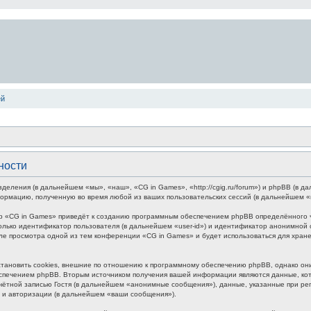
ей
ности
зделения (в дальнейшем «мы», «наш», «CG in Games», «http://cgig.ru/forum») и phpBB (в
формацию, полученную во время любой из ваших пользовательских сессий (в дальнейшем 
р «CG in Games» приведёт к созданию программным обеспечением phpBB определённого чи
лько идентификатор пользователя (в дальнейшем «user-id») и идентификатор анонимной с
ле просмотра одной из тем конференции «CG in Games» и будет использоваться для хра
ановить cookies, внешние по отношению к программному обеспечению phpBB, однако они 
печением phpBB. Вторым источником получения вашей информации являются данные, кото
ётной записью Гостя (в дальнейшем «анонимные сообщения»), данные, указанные при ре
и и авторизации (в дальнейшем «ваши сообщения»).