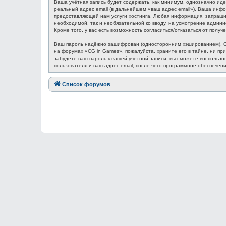
Ваша учётная запись будет содержать, как минимум, однозначно ид
реальный адрес email (в дальнейшем «ваш адрес email»). Ваша ин
предоставляющей нам услуги хостинга. Любая информация, запрашив
необходимой, так и необязательной ко вводу, на усмотрение админ
Кроме того, у вас есть возможность согласиться/отказаться от по
Ваш пароль надёжно зашифрован (односторонним хэшированием). Одн
на форумах «CG in Games», пожалуйста, храните его в тайне, ни при
забудете ваш пароль к вашей учётной записи, вы сможете восполь
пользователя и ваш адрес email, после чего программное обеспечен
Список форумов