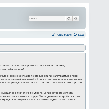
Поиск
Расширенный поис
Регистрация
Вход
 дальнейшем «они», «программное обеспечение phpBB»,
«ваша информация»).
сла cookies (небольшие текстовые файлы, загружаемые в папку
ессии (в дальнейшем «session-id»), автоматически присвоенные вам
нения информации о прочтённых вами темах, повышая таким образом
выходят за рамки этого документа, целью которого является
рые вы отправляете на форум. Этими данными могут быть, но не
гистрации в конференции «CG in Games» (в дальнейшем «ваша