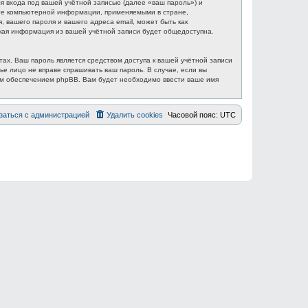
 входа под вашей учётной записью (далее «ваш пароль») и
ите компьютерной информации, применяемыми в стране,
вашего пароля и вашего адреса email, может быть как
акая информация из вашей учётной записи будет общедоступна.
ах. Ваш пароль является средством доступа к вашей учётной записи
ье лицо не вправе спрашивать ваш пароль. В случае, если вы
ым обеспечением phpBB. Вам будет необходимо ввести ваше имя
заться с администрацией
Удалить cookies
Часовой пояс:
UTC