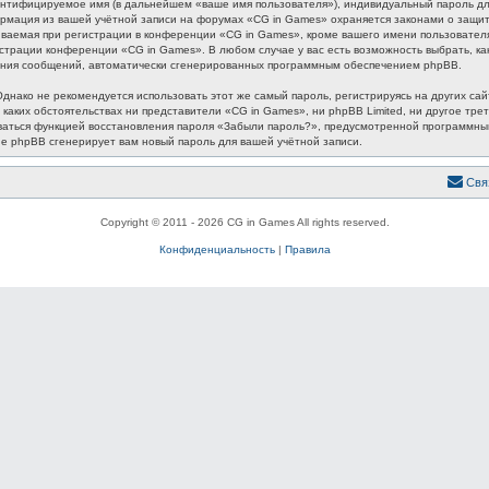
ентифицируемое имя (в дальнейшем «ваше имя пользователя»), индивидуальный пароль для
формация из вашей учётной записи на форумах «CG in Games» охраняется законами о защ
аемая при регистрации в конференции «CG in Games», кроме вашего имени пользователя, 
истрации конференции «CG in Games». В любом случае у вас есть возможность выбрать, к
лучения сообщений, автоматически сгенерированных программным обеспечением phpBB.
ако не рекомендуется использовать этот же самый пароль, регистрируясь на других сайт
 каких обстоятельствах ни представители «CG in Games», ни phpBB Limited, ни другое трет
зоваться функцией восстановления пароля «Забыли пароль?», предусмотренной программн
ие phpBB сгенерирует вам новый пароль для вашей учётной записи.
Свя
Copyright © 2011 - 2026 CG in Games All rights reserved.
Конфиденциальность
|
Правила