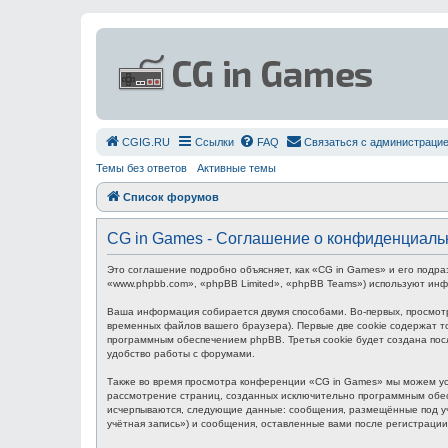
СGIG.RU
Ссылки
FAQ
Связаться с администраци
Темы без ответов
Активные темы
Список форумов
CG in Games - Соглашение о конфиденциаль
Это соглашение подробно объясняет, как «CG in Games» и его подра
«www.phpbb.com», «phpBB Limited», «phpBB Teams») используют ин
Ваша информация собирается двумя способами. Во-первых, просмот
временных файлов вашего браузера). Первые две cookie содержат то
программным обеспечением phpBB. Третья cookie будет создана пос
удобство работы с форумами.
Также во время просмотра конференции «CG in Games» мы можем уст
рассмотрение страниц, созданных исключительно программным обес
исчерпываются, следующие данные: сообщения, размещённые под уч
учётная запись») и сообщения, оставленные вами после регистраци