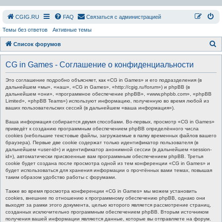
СGIG.RU
FAQ
Связаться с администрацией
Темы без ответов
Активные темы
П
Список форумов
о
CG in Games - Соглашение о конфиденциальности
и
с
Это соглашение подробно объясняет, как «CG in Games» и его подразделения (в
дальнейшем «мы», «наш», «CG in Games», «http://cgig.ru/forum») и phpBB (в
к
дальнейшем «они», «программное обеспечение phpBB», «www.phpbb.com», «phpBB
Limited», «phpBB Teams») используют информацию, полученную во время любой из
ваших пользовательских сессий (в дальнейшем «ваша информация»).
Ваша информация собирается двумя способами. Во-первых, просмотр «CG in Games»
приведёт к созданию программным обеспечением phpBB определённого числа
cookies (небольшие текстовые файлы, загружаемые в папку временных файлов вашего
браузера). Первые две cookie содержат только идентификатор пользователя (в
дальнейшем «user-id») и идентификатор анонимной сессии (в дальнейшем «session-
id»), автоматически присвоенные вам программным обеспечением phpBB. Третья
cookie будет создана после просмотра одной из тем конференции «CG in Games» и
будет использоваться для хранения информации о прочтённых вами темах, повышая
таким образом удобство работы с форумами.
Также во время просмотра конференции «CG in Games» мы можем установить
cookies, внешние по отношению к программному обеспечению phpBB, однако они
выходят за рамки этого документа, целью которого является рассмотрение страниц,
созданных исключительно программным обеспечением phpBB. Вторым источником
получения вашей информации являются данные, которые вы отправляете на форум.