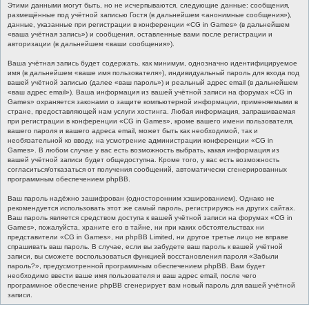
Этими данными могут быть, но не исчерпываются, следующие данные: сообщения,
размещённые под учётной записью Гостя (в дальнейшем «анонимные сообщения»),
данные, указанные при регистрации в конференции «CG in Games» (в дальнейшем
«ваша учётная запись») и сообщения, оставленные вами после регистрации и
авторизации (в дальнейшем «ваши сообщения»).
Ваша учётная запись будет содержать, как минимум, однозначно идентифицируемое
имя (в дальнейшем «ваше имя пользователя»), индивидуальный пароль для входа под
вашей учётной записью (далее «ваш пароль») и реальный адрес email (в дальнейшем
«ваш адрес email»). Ваша информация из вашей учётной записи на форумах «CG in
Games» охраняется законами о защите компьютерной информации, применяемыми в
стране, предоставляющей нам услуги хостинга. Любая информация, запрашиваемая
при регистрации в конференции «CG in Games», кроме вашего имени пользователя,
вашего пароля и вашего адреса email, может быть как необходимой, так и
необязательной ко вводу, на усмотрение администрации конференции «CG in
Games». В любом случае у вас есть возможность выбрать, какая информация из
вашей учётной записи будет общедоступна. Кроме того, у вас есть возможность
согласиться/отказаться от получения сообщений, автоматически сгенерированных
программным обеспечением phpBB.
Ваш пароль надёжно зашифрован (односторонним хэшированием). Однако не
рекомендуется использовать этот же самый пароль, регистрируясь на других сайтах.
Ваш пароль является средством доступа к вашей учётной записи на форумах «CG in
Games», пожалуйста, храните его в тайне, ни при каких обстоятельствах ни
представители «CG in Games», ни phpBB Limited, ни другое третье лицо не вправе
спрашивать ваш пароль. В случае, если вы забудете ваш пароль к вашей учётной
записи, вы сможете воспользоваться функцией восстановления пароля «Забыли
пароль?», предусмотренной программным обеспечением phpBB. Вам будет
необходимо ввести ваше имя пользователя и ваш адрес email, после чего
программное обеспечение phpBB сгенерирует вам новый пароль для вашей учётной
записи.