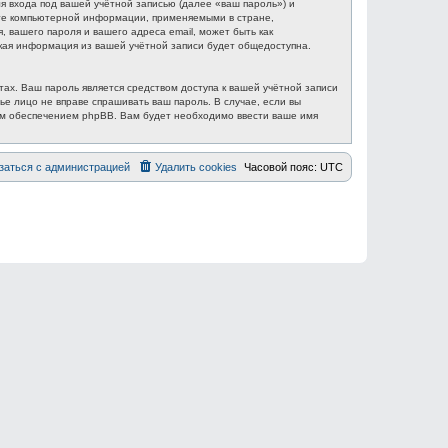
 входа под вашей учётной записью (далее «ваш пароль») и
ите компьютерной информации, применяемыми в стране,
вашего пароля и вашего адреса email, может быть как
акая информация из вашей учётной записи будет общедоступна.
ах. Ваш пароль является средством доступа к вашей учётной записи
ье лицо не вправе спрашивать ваш пароль. В случае, если вы
ым обеспечением phpBB. Вам будет необходимо ввести ваше имя
заться с администрацией
Удалить cookies
Часовой пояс:
UTC