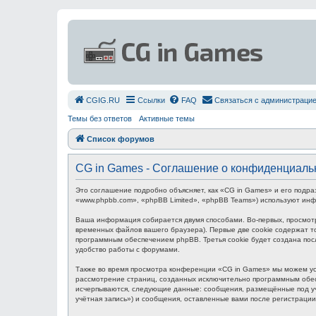
СGIG.RU
Ссылки
FAQ
Связаться с администраци
Темы без ответов
Активные темы
Список форумов
CG in Games - Соглашение о конфиденциаль
Это соглашение подробно объясняет, как «CG in Games» и его подра
«www.phpbb.com», «phpBB Limited», «phpBB Teams») используют ин
Ваша информация собирается двумя способами. Во-первых, просмот
временных файлов вашего браузера). Первые две cookie содержат то
программным обеспечением phpBB. Третья cookie будет создана пос
удобство работы с форумами.
Также во время просмотра конференции «CG in Games» мы можем уст
рассмотрение страниц, созданных исключительно программным обес
исчерпываются, следующие данные: сообщения, размещённые под уч
учётная запись») и сообщения, оставленные вами после регистраци