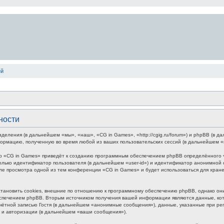
ей
ности
зделения (в дальнейшем «мы», «наш», «CG in Games», «http://cgig.ru/forum») и phpBB (в
формацию, полученную во время любой из ваших пользовательских сессий (в дальнейшем 
р «CG in Games» приведёт к созданию программным обеспечением phpBB определённого чи
лько идентификатор пользователя (в дальнейшем «user-id») и идентификатор анонимной с
ле просмотра одной из тем конференции «CG in Games» и будет использоваться для хра
ановить cookies, внешние по отношению к программному обеспечению phpBB, однако они 
печением phpBB. Вторым источником получения вашей информации являются данные, кото
ётной записью Гостя (в дальнейшем «анонимные сообщения»), данные, указанные при ре
и и авторизации (в дальнейшем «ваши сообщения»).