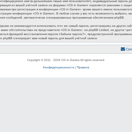
ентифицируемое имя (в дальнейшем «ваше имя пользователя»), индивидуальный пароль для
формация из вашей учётной записи на форумах «CG in Games» охраняется законами о защ
аемая при регистрации в конференции «CG in Games», кроме вашего имени пользователя, 
истрации конференции «CG in Games». В любом случае у вас есть возможность выбрать, к
лучения сообщений, автоматически сгенерированных программным обеспечением phpBB.
ако не рекомендуется использовать этот же самый пароль, регистрируясь на других сайт
 каких обстоятельствах ни представители «CG in Games», ни phpBB Limited, ни другое трет
зоваться функцией восстановления пароля «Забыли пароль?», предусмотренной программн
ие phpBB сгенерирует вам новый пароль для вашей учётной записи.
Свя
Copyright © 2011 - 2026 CG in Games All rights reserved.
Конфиденциальность
|
Правила