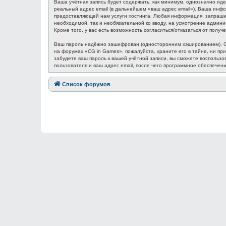
Ваша учётная запись будет содержать, как минимум, однозначно ид
реальный адрес email (в дальнейшем «ваш адрес email»). Ваша ин
предоставляющей нам услуги хостинга. Любая информация, запрашив
необходимой, так и необязательной ко вводу, на усмотрение админ
Кроме того, у вас есть возможность согласиться/отказаться от по
Ваш пароль надёжно зашифрован (односторонним хэшированием). Одн
на форумах «CG in Games», пожалуйста, храните его в тайне, ни при
забудете ваш пароль к вашей учётной записи, вы сможете восполь
пользователя и ваш адрес email, после чего программное обеспечен
Список форумов