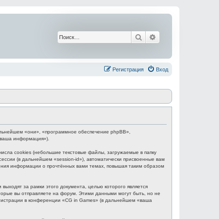
Поиск
Расширенный поис
Регистрация
Вход
 дальнейшем «они», «программное обеспечение phpBB»,
«ваша информация»).
сла cookies (небольшие текстовые файлы, загружаемые в папку
ессии (в дальнейшем «session-id»), автоматически присвоенные вам
нения информации о прочтённых вами темах, повышая таким образом
выходят за рамки этого документа, целью которого является
рые вы отправляете на форум. Этими данными могут быть, но не
гистрации в конференции «CG in Games» (в дальнейшем «ваша