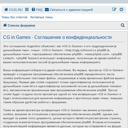
СGIG.RU
FAQ
Связаться с администрацией
Темы без ответов
Активные темы
П
Список форумов
о
CG in Games - Соглашение о конфиденциальности
и
с
Это соглашение подробно объясняет, как «CG in Games» и его подразделения (в
дальнейшем «мы», «наш», «CG in Games», «http://cgig.ru/forum») и phpBB (в
к
дальнейшем «они», «программное обеспечение phpBB», «www.phpbb.com», «phpBB
Limited», «phpBB Teams») используют информацию, полученную во время любой из
ваших пользовательских сессий (в дальнейшем «ваша информация»).
Ваша информация собирается двумя способами. Во-первых, просмотр «CG in Games»
приведёт к созданию программным обеспечением phpBB определённого числа
cookies (небольшие текстовые файлы, загружаемые в папку временных файлов вашего
браузера). Первые две cookie содержат только идентификатор пользователя (в
дальнейшем «user-id») и идентификатор анонимной сессии (в дальнейшем «session-
id»), автоматически присвоенные вам программным обеспечением phpBB. Третья
cookie будет создана после просмотра одной из тем конференции «CG in Games» и
будет использоваться для хранения информации о прочтённых вами темах, повышая
таким образом удобство работы с форумами.
Также во время просмотра конференции «CG in Games» мы можем установить
cookies, внешние по отношению к программному обеспечению phpBB, однако они
выходят за рамки этого документа, целью которого является рассмотрение страниц,
созданных исключительно программным обеспечением phpBB. Вторым источником
получения вашей информации являются данные, которые вы отправляете на форум.