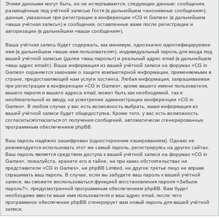
Этими данными могут быть, но не исчерпываются, следующие данные: сообщения,
размещённые под учётной записью Гостя (в дальнейшем «анонимные сообщения»),
данные, указанные при регистрации в конференции «CG in Games» (в дальнейшем
«ваша учётная запись») и сообщения, оставленные вами после регистрации и
авторизации (в дальнейшем «ваши сообщения»).
Ваша учётная запись будет содержать, как минимум, однозначно идентифицируемое
имя (в дальнейшем «ваше имя пользователя»), индивидуальный пароль для входа под
вашей учётной записью (далее «ваш пароль») и реальный адрес email (в дальнейшем
«ваш адрес email»). Ваша информация из вашей учётной записи на форумах «CG in
Games» охраняется законами о защите компьютерной информации, применяемыми в
стране, предоставляющей нам услуги хостинга. Любая информация, запрашиваемая
при регистрации в конференции «CG in Games», кроме вашего имени пользователя,
вашего пароля и вашего адреса email, может быть как необходимой, так и
необязательной ко вводу, на усмотрение администрации конференции «CG in
Games». В любом случае у вас есть возможность выбрать, какая информация из
вашей учётной записи будет общедоступна. Кроме того, у вас есть возможность
согласиться/отказаться от получения сообщений, автоматически сгенерированных
программным обеспечением phpBB.
Ваш пароль надёжно зашифрован (односторонним хэшированием). Однако не
рекомендуется использовать этот же самый пароль, регистрируясь на других сайтах.
Ваш пароль является средством доступа к вашей учётной записи на форумах «CG in
Games», пожалуйста, храните его в тайне, ни при каких обстоятельствах ни
представители «CG in Games», ни phpBB Limited, ни другое третье лицо не вправе
спрашивать ваш пароль. В случае, если вы забудете ваш пароль к вашей учётной
записи, вы сможете воспользоваться функцией восстановления пароля «Забыли
пароль?», предусмотренной программным обеспечением phpBB. Вам будет
необходимо ввести ваше имя пользователя и ваш адрес email, после чего
программное обеспечение phpBB сгенерирует вам новый пароль для вашей учётной
записи.