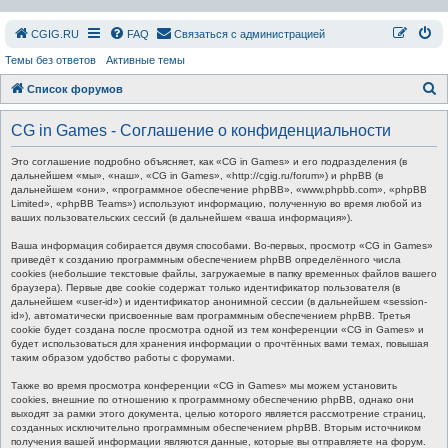
СGIG.RU
FAQ
Связаться с администрацией
Темы без ответов
Активные темы
П
Список форумов
о
CG in Games - Соглашение о конфиденциальности
и
с
Это соглашение подробно объясняет, как «CG in Games» и его подразделения (в
дальнейшем «мы», «наш», «CG in Games», «http://cgig.ru/forum») и phpBB (в
к
дальнейшем «они», «программное обеспечение phpBB», «www.phpbb.com», «phpBB
Limited», «phpBB Teams») используют информацию, полученную во время любой из
ваших пользовательских сессий (в дальнейшем «ваша информация»).
Ваша информация собирается двумя способами. Во-первых, просмотр «CG in Games»
приведёт к созданию программным обеспечением phpBB определённого числа
cookies (небольшие текстовые файлы, загружаемые в папку временных файлов вашего
браузера). Первые две cookie содержат только идентификатор пользователя (в
дальнейшем «user-id») и идентификатор анонимной сессии (в дальнейшем «session-
id»), автоматически присвоенные вам программным обеспечением phpBB. Третья
cookie будет создана после просмотра одной из тем конференции «CG in Games» и
будет использоваться для хранения информации о прочтённых вами темах, повышая
таким образом удобство работы с форумами.
Также во время просмотра конференции «CG in Games» мы можем установить
cookies, внешние по отношению к программному обеспечению phpBB, однако они
выходят за рамки этого документа, целью которого является рассмотрение страниц,
созданных исключительно программным обеспечением phpBB. Вторым источником
получения вашей информации являются данные, которые вы отправляете на форум.