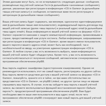
Этими данными могут быть, но не исчерпываются, следующие данные: сообщения,
размещённые под учётной записью Гостя (в дальнейшем «анонимные сообщения»),
данные, указанные при регистрации в конференции «CG in Games» (в дальнейшем
«ваша учётная запись») и сообщения, оставленные вами после регистрации и
авторизации (в дальнейшем «ваши сообщения»).
Ваша учётная запись будет содержать, как минимум, однозначно идентифицируемое
имя (в дальнейшем «ваше имя пользователя»), индивидуальный пароль для входа под
вашей учётной записью (далее «ваш пароль») и реальный адрес email (в дальнейшем
«ваш адрес email»). Ваша информация из вашей учётной записи на форумах «CG in
Games» охраняется законами о защите компьютерной информации, применяемыми в
стране, предоставляющей нам услуги хостинга. Любая информация, запрашиваемая
при регистрации в конференции «CG in Games», кроме вашего имени пользователя,
вашего пароля и вашего адреса email, может быть как необходимой, так и
необязательной ко вводу, на усмотрение администрации конференции «CG in
Games». В любом случае у вас есть возможность выбрать, какая информация из
вашей учётной записи будет общедоступна. Кроме того, у вас есть возможность
согласиться/отказаться от получения сообщений, автоматически сгенерированных
программным обеспечением phpBB.
Ваш пароль надёжно зашифрован (односторонним хэшированием). Однако не
рекомендуется использовать этот же самый пароль, регистрируясь на других сайтах.
Ваш пароль является средством доступа к вашей учётной записи на форумах «CG in
Games», пожалуйста, храните его в тайне, ни при каких обстоятельствах ни
представители «CG in Games», ни phpBB Limited, ни другое третье лицо не вправе
спрашивать ваш пароль. В случае, если вы забудете ваш пароль к вашей учётной
записи, вы сможете воспользоваться функцией восстановления пароля «Забыли
пароль?», предусмотренной программным обеспечением phpBB. Вам будет
необходимо ввести ваше имя пользователя и ваш адрес email, после чего
программное обеспечение phpBB сгенерирует вам новый пароль для вашей учётной
записи.