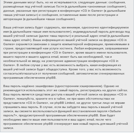
Этими данными могут быть, но не исчерпываются, следующие данные: сообщения,
размещённые под учётной записью Гостя (в дальнейшем «анонимные сообщения»),
данные, указанные при регистрации в конференции «CG in Games» (в дальнейшем
«ваша учётная запись») и сообщения, оставленные вами после регистрации и
авторизации (в дальнейшем «ваши сообщения»).
Ваша учётная запись будет содержать, как минимум, однозначно идентифицируемое
имя (в дальнейшем «ваше имя пользователя»), индивидуальный пароль для входа под
вашей учётной записью (далее «ваш пароль») и реальный адрес email (в дальнейшем
«ваш адрес email»). Ваша информация из вашей учётной записи на форумах «CG in
Games» охраняется законами о защите компьютерной информации, применяемыми в
стране, предоставляющей нам услуги хостинга. Любая информация, запрашиваемая
при регистрации в конференции «CG in Games», кроме вашего имени пользователя,
вашего пароля и вашего адреса email, может быть как необходимой, так и
необязательной ко вводу, на усмотрение администрации конференции «CG in
Games». В любом случае у вас есть возможность выбрать, какая информация из
вашей учётной записи будет общедоступна. Кроме того, у вас есть возможность
согласиться/отказаться от получения сообщений, автоматически сгенерированных
программным обеспечением phpBB.
Ваш пароль надёжно зашифрован (односторонним хэшированием). Однако не
рекомендуется использовать этот же самый пароль, регистрируясь на других сайтах.
Ваш пароль является средством доступа к вашей учётной записи на форумах «CG in
Games», пожалуйста, храните его в тайне, ни при каких обстоятельствах ни
представители «CG in Games», ни phpBB Limited, ни другое третье лицо не вправе
спрашивать ваш пароль. В случае, если вы забудете ваш пароль к вашей учётной
записи, вы сможете воспользоваться функцией восстановления пароля «Забыли
пароль?», предусмотренной программным обеспечением phpBB. Вам будет
необходимо ввести ваше имя пользователя и ваш адрес email, после чего
программное обеспечение phpBB сгенерирует вам новый пароль для вашей учётной
записи.