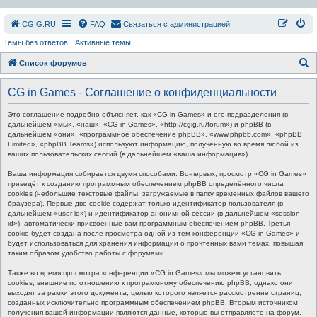
СGIG.RU
FAQ
Связаться с администрацией
Темы без ответов
Активные темы
П
Список форумов
о
CG in Games - Соглашение о конфиденциальности
и
с
Это соглашение подробно объясняет, как «CG in Games» и его подразделения (в
дальнейшем «мы», «наш», «CG in Games», «http://cgig.ru/forum») и phpBB (в
к
дальнейшем «они», «программное обеспечение phpBB», «www.phpbb.com», «phpBB
Limited», «phpBB Teams») используют информацию, полученную во время любой из
ваших пользовательских сессий (в дальнейшем «ваша информация»).
Ваша информация собирается двумя способами. Во-первых, просмотр «CG in Games»
приведёт к созданию программным обеспечением phpBB определённого числа
cookies (небольшие текстовые файлы, загружаемые в папку временных файлов вашего
браузера). Первые две cookie содержат только идентификатор пользователя (в
дальнейшем «user-id») и идентификатор анонимной сессии (в дальнейшем «session-
id»), автоматически присвоенные вам программным обеспечением phpBB. Третья
cookie будет создана после просмотра одной из тем конференции «CG in Games» и
будет использоваться для хранения информации о прочтённых вами темах, повышая
таким образом удобство работы с форумами.
Также во время просмотра конференции «CG in Games» мы можем установить
cookies, внешние по отношению к программному обеспечению phpBB, однако они
выходят за рамки этого документа, целью которого является рассмотрение страниц,
созданных исключительно программным обеспечением phpBB. Вторым источником
получения вашей информации являются данные, которые вы отправляете на форум.