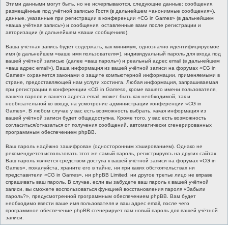
Этими данными могут быть, но не исчерпываются, следующие данные: сообщения,
размещённые под учётной записью Гостя (в дальнейшем «анонимные сообщения»),
данные, указанные при регистрации в конференции «CG in Games» (в дальнейшем
«ваша учётная запись») и сообщения, оставленные вами после регистрации и
авторизации (в дальнейшем «ваши сообщения»).
Ваша учётная запись будет содержать, как минимум, однозначно идентифицируемое
имя (в дальнейшем «ваше имя пользователя»), индивидуальный пароль для входа под
вашей учётной записью (далее «ваш пароль») и реальный адрес email (в дальнейшем
«ваш адрес email»). Ваша информация из вашей учётной записи на форумах «CG in
Games» охраняется законами о защите компьютерной информации, применяемыми в
стране, предоставляющей нам услуги хостинга. Любая информация, запрашиваемая
при регистрации в конференции «CG in Games», кроме вашего имени пользователя,
вашего пароля и вашего адреса email, может быть как необходимой, так и
необязательной ко вводу, на усмотрение администрации конференции «CG in
Games». В любом случае у вас есть возможность выбрать, какая информация из
вашей учётной записи будет общедоступна. Кроме того, у вас есть возможность
согласиться/отказаться от получения сообщений, автоматически сгенерированных
программным обеспечением phpBB.
Ваш пароль надёжно зашифрован (односторонним хэшированием). Однако не
рекомендуется использовать этот же самый пароль, регистрируясь на других сайтах.
Ваш пароль является средством доступа к вашей учётной записи на форумах «CG in
Games», пожалуйста, храните его в тайне, ни при каких обстоятельствах ни
представители «CG in Games», ни phpBB Limited, ни другое третье лицо не вправе
спрашивать ваш пароль. В случае, если вы забудете ваш пароль к вашей учётной
записи, вы сможете воспользоваться функцией восстановления пароля «Забыли
пароль?», предусмотренной программным обеспечением phpBB. Вам будет
необходимо ввести ваше имя пользователя и ваш адрес email, после чего
программное обеспечение phpBB сгенерирует вам новый пароль для вашей учётной
записи.