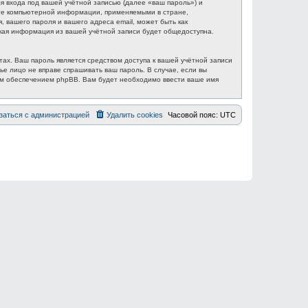
 входа под вашей учётной записью (далее «ваш пароль») и
ите компьютерной информации, применяемыми в стране,
вашего пароля и вашего адреса email, может быть как
акая информация из вашей учётной записи будет общедоступна.
ах. Ваш пароль является средством доступа к вашей учётной записи
ье лицо не вправе спрашивать ваш пароль. В случае, если вы
ым обеспечением phpBB. Вам будет необходимо ввести ваше имя
заться с администрацией
Удалить cookies
Часовой пояс:
UTC