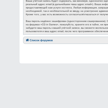
Ваша учётная запись будет содержать, как минимум, однозначно ид
реальный адрес email (в дальнейшем «ваш адрес email»). Ваша ин
предоставляющей нам услуги хостинга. Любая информация, запрашив
необходимой, так и необязательной ко вводу, на усмотрение админ
Кроме того, у вас есть возможность согласиться/отказаться от по
Ваш пароль надёжно зашифрован (односторонним хэшированием). Одн
на форумах «CG in Games», пожалуйста, храните его в тайне, ни при
забудете ваш пароль к вашей учётной записи, вы сможете восполь
пользователя и ваш адрес email, после чего программное обеспечен
Список форумов