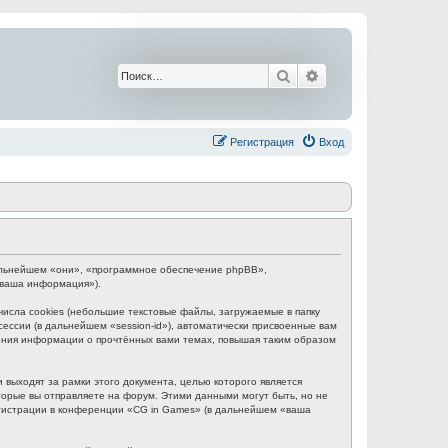
Поиск
Расширенный поис
Регистрация
Вход
 дальнейшем «они», «программное обеспечение phpBB»,
«ваша информация»).
сла cookies (небольшие текстовые файлы, загружаемые в папку
ессии (в дальнейшем «session-id»), автоматически присвоенные вам
нения информации о прочтённых вами темах, повышая таким образом
выходят за рамки этого документа, целью которого является
рые вы отправляете на форум. Этими данными могут быть, но не
гистрации в конференции «CG in Games» (в дальнейшем «ваша