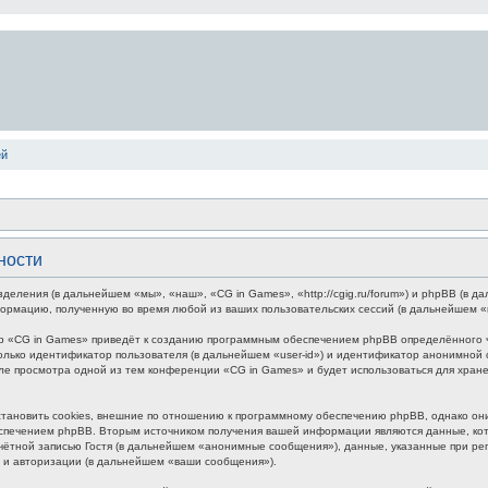
ей
ности
зделения (в дальнейшем «мы», «наш», «CG in Games», «http://cgig.ru/forum») и phpBB (в
формацию, полученную во время любой из ваших пользовательских сессий (в дальнейшем 
р «CG in Games» приведёт к созданию программным обеспечением phpBB определённого чи
лько идентификатор пользователя (в дальнейшем «user-id») и идентификатор анонимной с
ле просмотра одной из тем конференции «CG in Games» и будет использоваться для хра
ановить cookies, внешние по отношению к программному обеспечению phpBB, однако они 
печением phpBB. Вторым источником получения вашей информации являются данные, кото
ётной записью Гостя (в дальнейшем «анонимные сообщения»), данные, указанные при ре
и и авторизации (в дальнейшем «ваши сообщения»).