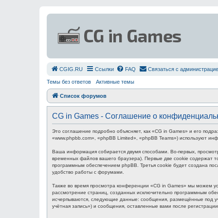
СGIG.RU
Ссылки
FAQ
Связаться с администраци
Темы без ответов
Активные темы
Список форумов
CG in Games - Соглашение о конфиденциаль
Это соглашение подробно объясняет, как «CG in Games» и его подра
«www.phpbb.com», «phpBB Limited», «phpBB Teams») используют ин
Ваша информация собирается двумя способами. Во-первых, просмот
временных файлов вашего браузера). Первые две cookie содержат то
программным обеспечением phpBB. Третья cookie будет создана пос
удобство работы с форумами.
Также во время просмотра конференции «CG in Games» мы можем уст
рассмотрение страниц, созданных исключительно программным обес
исчерпываются, следующие данные: сообщения, размещённые под уч
учётная запись») и сообщения, оставленные вами после регистраци