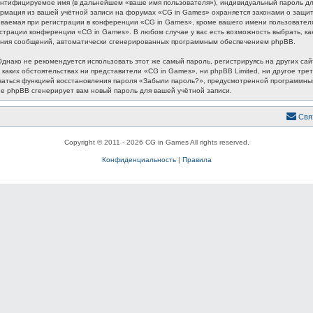
ентифицируемое имя (в дальнейшем «ваше имя пользователя»), индивидуальный пароль для
формация из вашей учётной записи на форумах «CG in Games» охраняется законами о защ
аемая при регистрации в конференции «CG in Games», кроме вашего имени пользователя, 
истрации конференции «CG in Games». В любом случае у вас есть возможность выбрать, к
лучения сообщений, автоматически сгенерированных программным обеспечением phpBB.
ако не рекомендуется использовать этот же самый пароль, регистрируясь на других сайт
 каких обстоятельствах ни представители «CG in Games», ни phpBB Limited, ни другое трет
зоваться функцией восстановления пароля «Забыли пароль?», предусмотренной программн
ие phpBB сгенерирует вам новый пароль для вашей учётной записи.
Свя
Copyright © 2011 - 2026 CG in Games All rights reserved.
Конфиденциальность
|
Правила