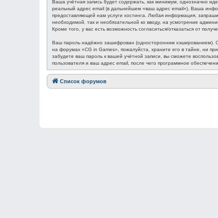
Ваша учётная запись будет содержать, как минимум, однозначно ид
реальный адрес email (в дальнейшем «ваш адрес email»). Ваша ин
предоставляющей нам услуги хостинга. Любая информация, запрашив
необходимой, так и необязательной ко вводу, на усмотрение админ
Кроме того, у вас есть возможность согласиться/отказаться от по
Ваш пароль надёжно зашифрован (односторонним хэшированием). Одн
на форумах «CG in Games», пожалуйста, храните его в тайне, ни при
забудете ваш пароль к вашей учётной записи, вы сможете восполь
пользователя и ваш адрес email, после чего программное обеспечен
Список форумов