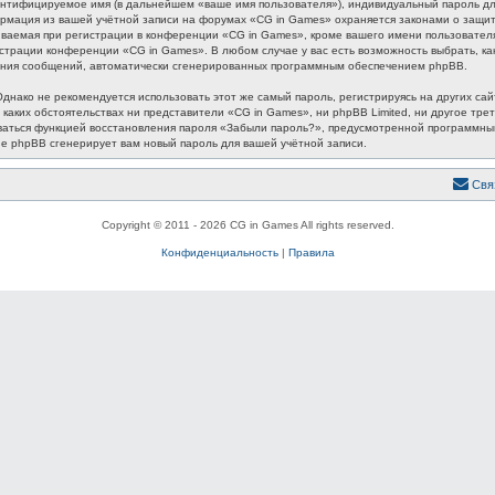
ентифицируемое имя (в дальнейшем «ваше имя пользователя»), индивидуальный пароль для
формация из вашей учётной записи на форумах «CG in Games» охраняется законами о защ
аемая при регистрации в конференции «CG in Games», кроме вашего имени пользователя, 
истрации конференции «CG in Games». В любом случае у вас есть возможность выбрать, к
лучения сообщений, автоматически сгенерированных программным обеспечением phpBB.
ако не рекомендуется использовать этот же самый пароль, регистрируясь на других сайт
 каких обстоятельствах ни представители «CG in Games», ни phpBB Limited, ни другое трет
зоваться функцией восстановления пароля «Забыли пароль?», предусмотренной программн
ие phpBB сгенерирует вам новый пароль для вашей учётной записи.
Свя
Copyright © 2011 - 2026 CG in Games All rights reserved.
Конфиденциальность
|
Правила