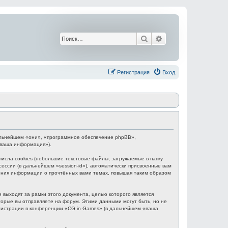
Поиск
Расширенный поис
Регистрация
Вход
 дальнейшем «они», «программное обеспечение phpBB»,
«ваша информация»).
сла cookies (небольшие текстовые файлы, загружаемые в папку
ессии (в дальнейшем «session-id»), автоматически присвоенные вам
нения информации о прочтённых вами темах, повышая таким образом
выходят за рамки этого документа, целью которого является
рые вы отправляете на форум. Этими данными могут быть, но не
гистрации в конференции «CG in Games» (в дальнейшем «ваша