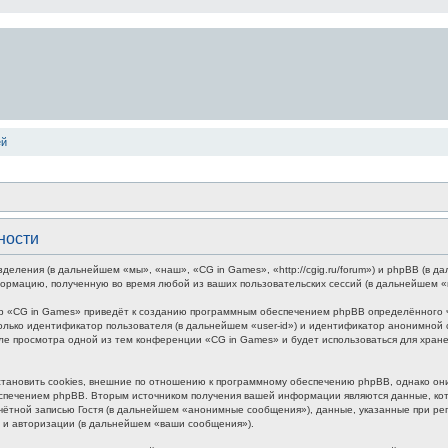
ей
ности
зделения (в дальнейшем «мы», «наш», «CG in Games», «http://cgig.ru/forum») и phpBB (в
формацию, полученную во время любой из ваших пользовательских сессий (в дальнейшем 
р «CG in Games» приведёт к созданию программным обеспечением phpBB определённого чи
лько идентификатор пользователя (в дальнейшем «user-id») и идентификатор анонимной с
ле просмотра одной из тем конференции «CG in Games» и будет использоваться для хра
ановить cookies, внешние по отношению к программному обеспечению phpBB, однако они 
печением phpBB. Вторым источником получения вашей информации являются данные, кото
ётной записью Гостя (в дальнейшем «анонимные сообщения»), данные, указанные при ре
и и авторизации (в дальнейшем «ваши сообщения»).