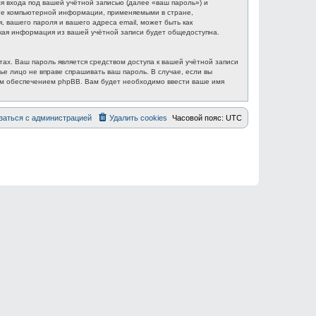
 входа под вашей учётной записью (далее «ваш пароль») и
ите компьютерной информации, применяемыми в стране,
вашего пароля и вашего адреса email, может быть как
акая информация из вашей учётной записи будет общедоступна.
ах. Ваш пароль является средством доступа к вашей учётной записи
ье лицо не вправе спрашивать ваш пароль. В случае, если вы
ым обеспечением phpBB. Вам будет необходимо ввести ваше имя
заться с администрацией
Удалить cookies
Часовой пояс:
UTC