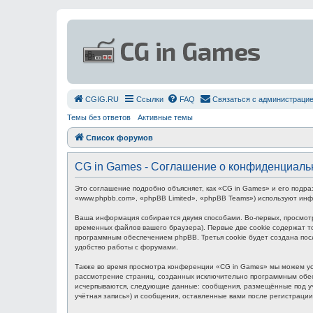
СGIG.RU
Ссылки
FAQ
Связаться с администраци
Темы без ответов
Активные темы
Список форумов
CG in Games - Соглашение о конфиденциаль
Это соглашение подробно объясняет, как «CG in Games» и его подра
«www.phpbb.com», «phpBB Limited», «phpBB Teams») используют ин
Ваша информация собирается двумя способами. Во-первых, просмот
временных файлов вашего браузера). Первые две cookie содержат то
программным обеспечением phpBB. Третья cookie будет создана пос
удобство работы с форумами.
Также во время просмотра конференции «CG in Games» мы можем уст
рассмотрение страниц, созданных исключительно программным обес
исчерпываются, следующие данные: сообщения, размещённые под уч
учётная запись») и сообщения, оставленные вами после регистраци