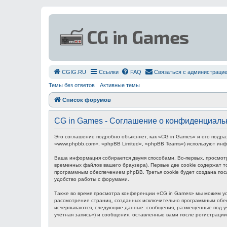
СGIG.RU
Ссылки
FAQ
Связаться с администраци
Темы без ответов
Активные темы
Список форумов
CG in Games - Соглашение о конфиденциаль
Это соглашение подробно объясняет, как «CG in Games» и его подра
«www.phpbb.com», «phpBB Limited», «phpBB Teams») используют ин
Ваша информация собирается двумя способами. Во-первых, просмот
временных файлов вашего браузера). Первые две cookie содержат то
программным обеспечением phpBB. Третья cookie будет создана пос
удобство работы с форумами.
Также во время просмотра конференции «CG in Games» мы можем уст
рассмотрение страниц, созданных исключительно программным обес
исчерпываются, следующие данные: сообщения, размещённые под уч
учётная запись») и сообщения, оставленные вами после регистраци