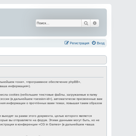
Поиск
Расширенный поис
Регистрация
Вход
 дальнейшем «они», «программное обеспечение phpBB»,
«ваша информация»).
сла cookies (небольшие текстовые файлы, загружаемые в папку
ессии (в дальнейшем «session-id»), автоматически присвоенные вам
нения информации о прочтённых вами темах, повышая таким образом
выходят за рамки этого документа, целью которого является
рые вы отправляете на форум. Этими данными могут быть, но не
гистрации в конференции «CG in Games» (в дальнейшем «ваша