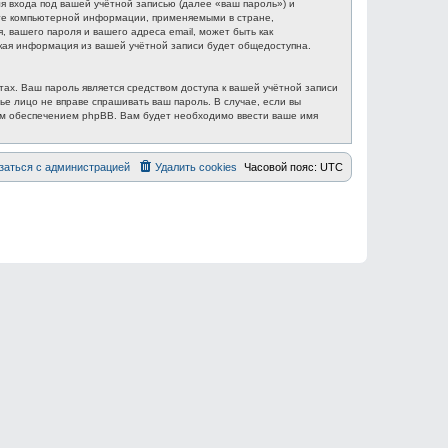
 входа под вашей учётной записью (далее «ваш пароль») и
ите компьютерной информации, применяемыми в стране,
вашего пароля и вашего адреса email, может быть как
акая информация из вашей учётной записи будет общедоступна.
ах. Ваш пароль является средством доступа к вашей учётной записи
ье лицо не вправе спрашивать ваш пароль. В случае, если вы
ым обеспечением phpBB. Вам будет необходимо ввести ваше имя
заться с администрацией
Удалить cookies
Часовой пояс:
UTC