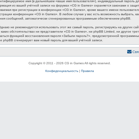
ентифицируемое имя (в дальнейшем «ваше имя пользователя»), индивидуальный пароль для
формация из вашей учётной записи на форумах «CG in Games» охраняется законами о защ
аемая при регистрации в конференции «CG in Games», кроме вашего имени пользователя, 
истрации конференции «CG in Games». В любом случае у вас есть возможность выбрать, к
лучения сообщений, автоматически сгенерированных программным обеспечением phpBB.
ако не рекомендуется использовать этот же самый пароль, регистрируясь на других сайт
 каких обстоятельствах ни представители «CG in Games», ни phpBB Limited, ни другое трет
зоваться функцией восстановления пароля «Забыли пароль?», предусмотренной программн
ие phpBB сгенерирует вам новый пароль для вашей учётной записи.
Свя
Copyright © 2011 - 2026 CG in Games All rights reserved.
Конфиденциальность
|
Правила