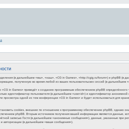
ей
ности
зделения (в дальнейшем «мы», «наш», «CG in Games», «http://cgig.ru/forum») и phpBB (в
формацию, полученную во время любой из ваших пользовательских сессий (в дальнейшем 
р «CG in Games» приведёт к созданию программным обеспечением phpBB определённого чи
лько идентификатор пользователя (в дальнейшем «user-id») и идентификатор анонимной с
ле просмотра одной из тем конференции «CG in Games» и будет использоваться для хра
ановить cookies, внешние по отношению к программному обеспечению phpBB, однако они 
печением phpBB. Вторым источником получения вашей информации являются данные, кото
ётной записью Гостя (в дальнейшем «анонимные сообщения»), данные, указанные при ре
и и авторизации (в дальнейшем «ваши сообщения»).