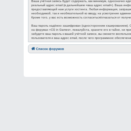
Ваша учётная запись будет содержать, как минимум, однозначно ид
реальный адрес email (в дальнейшем «ваш адрес email»). Ваша ин
предоставляющей нам услуги хостинга. Любая информация, запрашив
необходимой, так и необязательной ко вводу, на усмотрение админ
Кроме того, у вас есть возможность согласиться/отказаться от по
Ваш пароль надёжно зашифрован (односторонним хэшированием). Одн
на форумах «CG in Games», пожалуйста, храните его в тайне, ни при
забудете ваш пароль к вашей учётной записи, вы сможете восполь
пользователя и ваш адрес email, после чего программное обеспечен
Список форумов