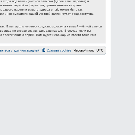
 входа под вашей учётной записью (далее «ваш пароль») и
ите компьютерной информации, применяемыми в стране,
вашего пароля и вашего адреса email, может быть как
акая информация из вашей учётной записи будет общедоступна.
ах. Ваш пароль является средством доступа к вашей учётной записи
ье лицо не вправе спрашивать ваш пароль. В случае, если вы
ым обеспечением phpBB. Вам будет необходимо ввести ваше имя
заться с администрацией
Удалить cookies
Часовой пояс:
UTC