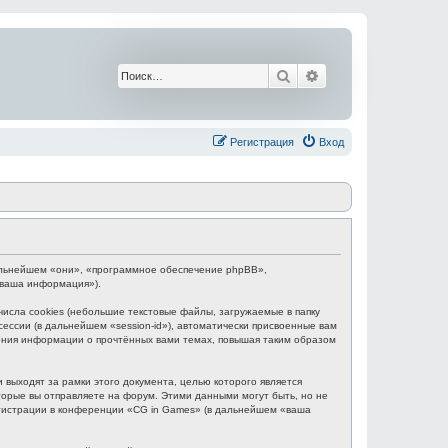
Поиск
Расширенный поис
Регистрация
Вход
 дальнейшем «они», «программное обеспечение phpBB»,
«ваша информация»).
сла cookies (небольшие текстовые файлы, загружаемые в папку
ессии (в дальнейшем «session-id»), автоматически присвоенные вам
нения информации о прочтённых вами темах, повышая таким образом
выходят за рамки этого документа, целью которого является
рые вы отправляете на форум. Этими данными могут быть, но не
гистрации в конференции «CG in Games» (в дальнейшем «ваша