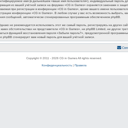
ентифицируемое имя (в дальнейшем «ваше имя пользователя»), индивидуальный пароль для
формация из вашей учётной записи на форумах «CG in Games» охраняется законами о защ
аемая при регистрации в конференции «CG in Games», кроме вашего имени пользователя, 
истрации конференции «CG in Games». В любом случае у вас есть возможность выбрать, к
лучения сообщений, автоматически сгенерированных программным обеспечением phpBB.
ако не рекомендуется использовать этот же самый пароль, регистрируясь на других сайт
 каких обстоятельствах ни представители «CG in Games», ни phpBB Limited, ни другое трет
зоваться функцией восстановления пароля «Забыли пароль?», предусмотренной программн
ие phpBB сгенерирует вам новый пароль для вашей учётной записи.
Свя
Copyright © 2011 - 2026 CG in Games All rights reserved.
Конфиденциальность
|
Правила