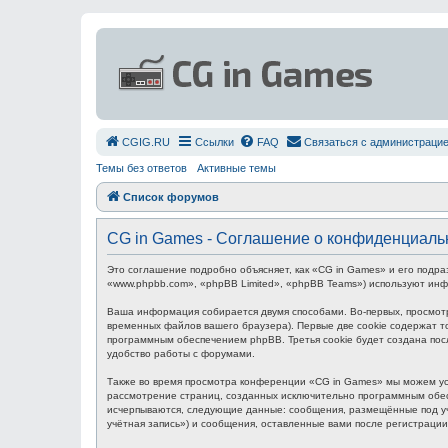
СGIG.RU
Ссылки
FAQ
Связаться с администраци
Темы без ответов
Активные темы
Список форумов
CG in Games - Соглашение о конфиденциаль
Это соглашение подробно объясняет, как «CG in Games» и его подра
«www.phpbb.com», «phpBB Limited», «phpBB Teams») используют ин
Ваша информация собирается двумя способами. Во-первых, просмот
временных файлов вашего браузера). Первые две cookie содержат то
программным обеспечением phpBB. Третья cookie будет создана пос
удобство работы с форумами.
Также во время просмотра конференции «CG in Games» мы можем уст
рассмотрение страниц, созданных исключительно программным обес
исчерпываются, следующие данные: сообщения, размещённые под уч
учётная запись») и сообщения, оставленные вами после регистраци