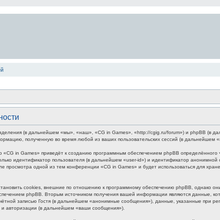
ей
ности
зделения (в дальнейшем «мы», «наш», «CG in Games», «http://cgig.ru/forum») и phpBB (в
формацию, полученную во время любой из ваших пользовательских сессий (в дальнейшем 
р «CG in Games» приведёт к созданию программным обеспечением phpBB определённого чи
лько идентификатор пользователя (в дальнейшем «user-id») и идентификатор анонимной с
ле просмотра одной из тем конференции «CG in Games» и будет использоваться для хра
ановить cookies, внешние по отношению к программному обеспечению phpBB, однако они 
печением phpBB. Вторым источником получения вашей информации являются данные, кото
ётной записью Гостя (в дальнейшем «анонимные сообщения»), данные, указанные при ре
и и авторизации (в дальнейшем «ваши сообщения»).