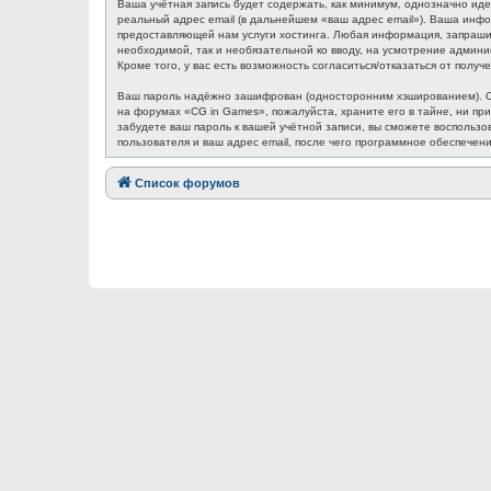
Ваша учётная запись будет содержать, как минимум, однозначно ид
реальный адрес email (в дальнейшем «ваш адрес email»). Ваша ин
предоставляющей нам услуги хостинга. Любая информация, запрашив
необходимой, так и необязательной ко вводу, на усмотрение админ
Кроме того, у вас есть возможность согласиться/отказаться от по
Ваш пароль надёжно зашифрован (односторонним хэшированием). Одн
на форумах «CG in Games», пожалуйста, храните его в тайне, ни при
забудете ваш пароль к вашей учётной записи, вы сможете восполь
пользователя и ваш адрес email, после чего программное обеспечен
Список форумов